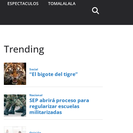
ESPECTACULOS
TOMALALALA
Trending
Social
“El bigote del tigre”
Nacional
SEP abrirá proceso para
regularizar escuelas
militarizadas
Opinión