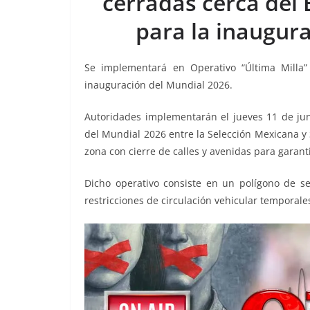
cerradas cerca del
b
t
l
s
L
g
e
para la inaugur
o
e
A
i
r
o
r
p
n
a
Se implementará en Operativo “Última Milla
k
p
k
m
inauguración del Mundial 2026.
Autoridades implementarán el jueves 11 de juni
del Mundial 2026 entre la Selección Mexicana y
zona con cierre de calles y avenidas para garant
Dicho operativo consiste en un polígono de s
restricciones de circulación vehicular temporale