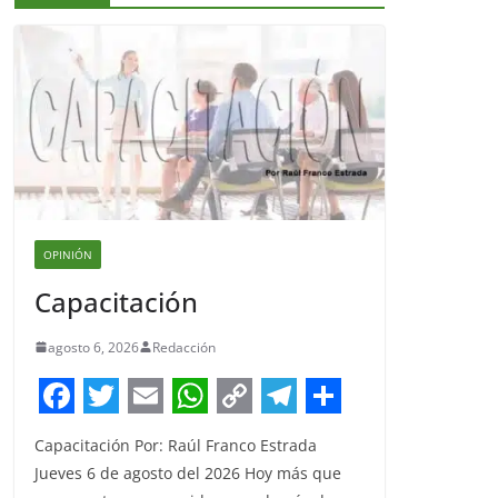
OPINIÓN
Capacitación
agosto 6, 2026
Redacción
F
T
E
W
C
T
S
Capacitación Por: Raúl Franco Estrada
a
w
m
h
o
e
h
Jueves 6 de agosto del 2026 Hoy más que