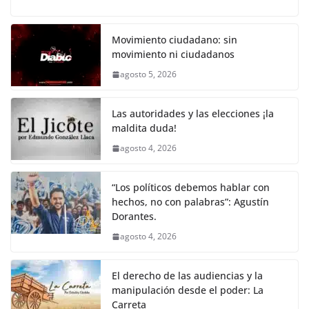
a
w
m
h
o
el
h
o
p
k
c
itt
ai
at
p
e
ar
k
e
er
l
s
y
gr
e
Movimiento ciudadano: sin
movimiento ni ciudadanos
b
A
Li
a
agosto 5, 2026
o
p
n
m
o
p
k
Las autoridades y las elecciones ¡la
k
maldita duda!
agosto 4, 2026
“Los políticos debemos hablar con
hechos, no con palabras”: Agustín
Dorantes.
agosto 4, 2026
El derecho de las audiencias y la
manipulación desde el poder: La
Carreta