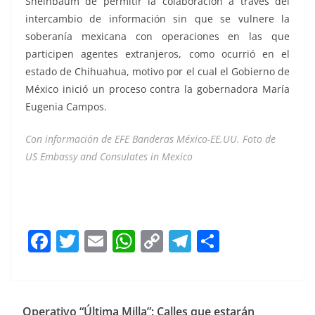
Sheinbaum de permitir la colaboración a través del
intercambio de información sin que se vulnere la
soberanía mexicana con operaciones en las que
participen agentes extranjeros, como ocurrió en el
estado de Chihuahua, motivo por el cual el Gobierno de
México inició un proceso contra la gobernadora María
Eugenia Campos.
Con información de EFE Banderas México-EE.UU. Foto de
US Embassy and Consulates in Mexico
Proponen Proponen Proponen Proponen Proponen
Proponen
F
T
E
W
C
T
S
a
w
m
h
o
el
h
c
itt
ai
at
p
e
ar
e
er
l
s
y
gr
e
Operativo “Última Milla”: Calles que estarán