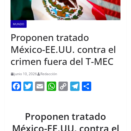
MUNDO
Proponen tratado
México-EE.UU. contra el
crimen fuera del T-MEC
junio 10, 2026
Redacción
F
T
E
W
C
T
S
a
w
m
h
o
el
h
c
itt
ai
at
p
e
ar
e
er
l
s
y
gr
e
Proponen tratado
b
A
Li
a
México-EE.UU. contra el