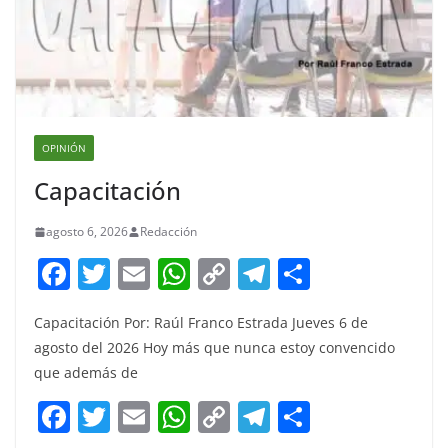
OPINIÓN
Capacitación
agosto 6, 2026
Redacción
F
T
E
W
C
T
S
a
w
m
h
o
el
h
Capacitación Por: Raúl Franco Estrada Jueves 6 de
c
itt
ai
at
p
e
ar
agosto del 2026 Hoy más que nunca estoy convencido
e
er
l
s
y
gr
e
que además de
b
A
Li
a
F
T
E
W
C
T
S
o
p
n
m