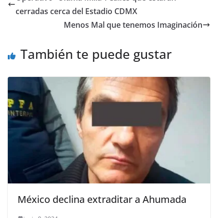
b
A
Li
a
cerradas cerca del Estadio CDMX
o
p
n
m
Menos Mal que tenemos Imaginación
o
p
k
También te puede gustar
k
México declina extraditar a Ahumada