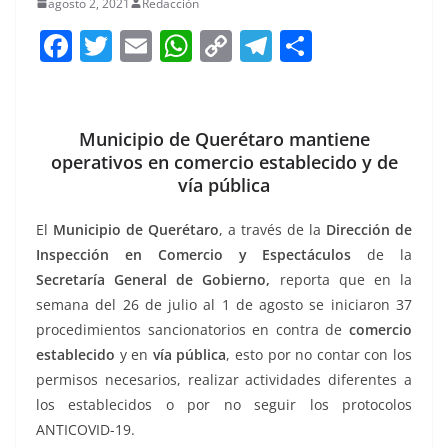
agosto 2, 2021
Redacción
F
T
E
W
C
T
S
a
w
m
h
o
el
h
c
itt
ai
at
p
e
ar
e
er
l
s
y
gr
e
Municipio de Querétaro mantiene
operativos en comercio establecido y de
b
A
Li
a
vía pública
o
p
n
m
o
p
k
El
Municipio de Querétaro
, a través de la
Dirección de
Inspección en Comercio y Espectáculos
de la
k
Secretaría General de Gobierno,
reporta que en la
semana del 26 de julio al 1 de agosto se iniciaron 37
procedimientos sancionatorios en contra de
comercio
establecido
y en
vía pública
, esto por no contar con los
permisos necesarios, realizar actividades diferentes a
los establecidos o por no seguir los protocolos
ANTICOVID-19.