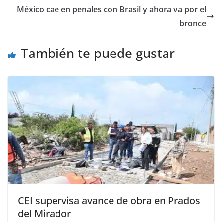
b
A
Li
a
México cae en penales con Brasil y ahora va por el
o
p
n
m
bronce
o
p
k
También te puede gustar
k
CEI supervisa avance de obra en Prados
del Mirador