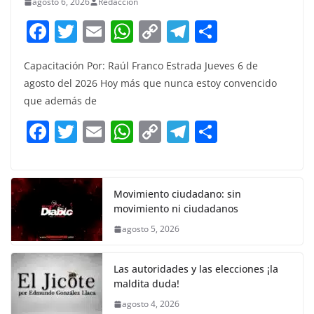
agosto 6, 2026
Redacción
F
T
E
W
C
T
S
a
w
m
h
o
el
h
Capacitación Por: Raúl Franco Estrada Jueves 6 de
c
itt
ai
at
p
e
ar
agosto del 2026 Hoy más que nunca estoy convencido
e
er
l
s
y
gr
e
que además de
b
A
Li
a
F
T
E
W
C
T
S
o
p
n
m
a
w
m
h
o
el
h
o
p
k
c
itt
ai
at
p
e
ar
k
e
er
l
s
y
gr
e
Movimiento ciudadano: sin
movimiento ni ciudadanos
b
A
Li
a
agosto 5, 2026
o
p
n
m
o
p
k
Las autoridades y las elecciones ¡la
k
maldita duda!
agosto 4, 2026