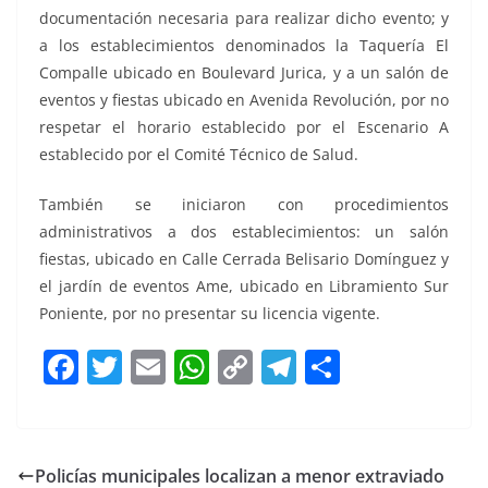
documentación necesaria para realizar dicho evento; y
a los establecimientos denominados la Taquería El
Compalle ubicado en Boulevard Jurica, y a un salón de
eventos y fiestas ubicado en Avenida Revolución, por no
respetar el horario establecido por el Escenario A
establecido por el Comité Técnico de Salud.
También se iniciaron con procedimientos
administrativos a dos establecimientos: un salón
fiestas, ubicado en Calle Cerrada Belisario Domínguez y
el jardín de eventos Ame, ubicado en Libramiento Sur
Poniente, por no presentar su licencia vigente.
F
T
E
W
C
T
S
a
w
m
h
o
el
h
c
itt
ai
at
p
e
ar
e
er
l
s
y
gr
e
Policías municipales localizan a menor extraviado