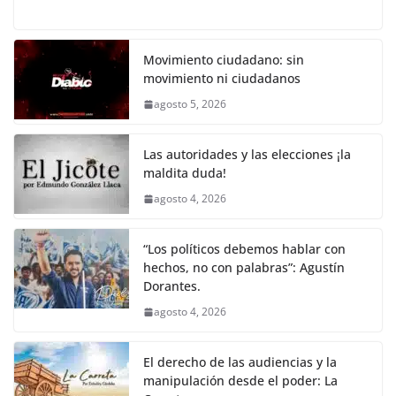
a
w
m
h
o
el
h
o
p
k
c
itt
ai
at
p
e
ar
k
e
er
l
s
y
gr
e
Movimiento ciudadano: sin
movimiento ni ciudadanos
b
A
Li
a
agosto 5, 2026
o
p
n
m
o
p
k
Las autoridades y las elecciones ¡la
k
maldita duda!
agosto 4, 2026
“Los políticos debemos hablar con
hechos, no con palabras”: Agustín
Dorantes.
agosto 4, 2026
El derecho de las audiencias y la
manipulación desde el poder: La