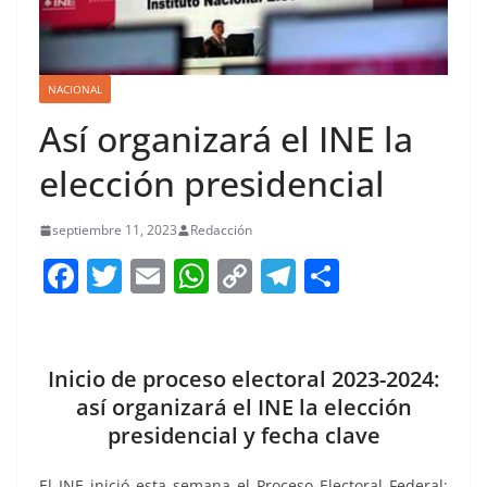
NACIONAL
Así organizará el INE la
elección presidencial
septiembre 11, 2023
Redacción
F
T
E
W
C
T
S
a
w
m
h
o
el
h
c
itt
ai
at
p
e
ar
e
er
l
s
y
gr
e
Inicio de proceso electoral 2023-2024:
b
A
Li
a
así organizará el INE la elección
presidencial y fecha clave
o
p
n
m
o
p
k
El INE inició esta semana el Proceso Electoral Federal;