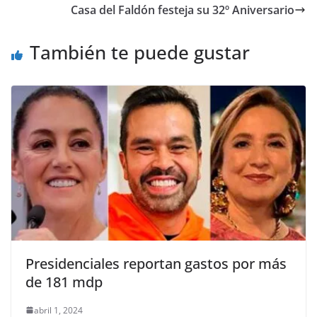
b
A
Li
a
Casa del Faldón festeja su 32º Aniversario
o
p
n
m
o
p
k
También te puede gustar
k
Presidenciales reportan gastos por más
de 181 mdp
abril 1, 2024