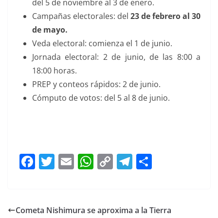
del 5 de noviembre al 3 de enero.
Campañas electorales: del
23 de febrero al 30
de mayo.
Veda electoral: comienza el 1 de junio.
Jornada electoral: 2 de junio, de las 8:00 a
18:00 horas.
PREP y conteos rápidos: 2 de junio.
Cómputo de votos: del 5 al 8 de junio.
organizará organizará organizará organizará
organizará organizará organizará
F
T
E
W
C
T
S
a
w
m
h
o
el
h
c
itt
ai
at
p
e
ar
e
er
l
s
y
gr
e
Cometa Nishimura se aproxima a la Tierra