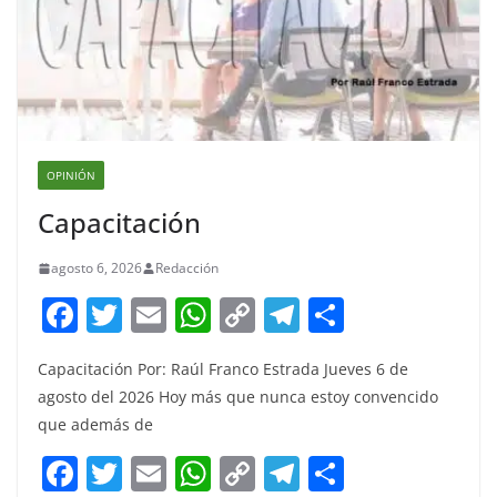
OPINIÓN
Capacitación
agosto 6, 2026
Redacción
F
T
E
W
C
T
S
a
w
m
h
o
el
h
Capacitación Por: Raúl Franco Estrada Jueves 6 de
c
itt
ai
at
p
e
ar
agosto del 2026 Hoy más que nunca estoy convencido
e
er
l
s
y
gr
e
que además de
b
A
Li
a
F
T
E
W
C
T
S
o
p
n
m