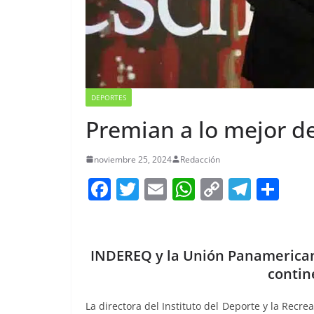
DEPORTES
Premian a lo mejor d
noviembre 25, 2024
Redacción
F
T
E
W
C
T
S
a
w
m
h
o
el
h
c
itt
ai
at
p
e
ar
e
er
l
s
y
gr
e
INDEREQ y la Unión Panamerican
b
A
Li
a
contin
o
p
n
m
La directora del Instituto del Deporte y la Recr