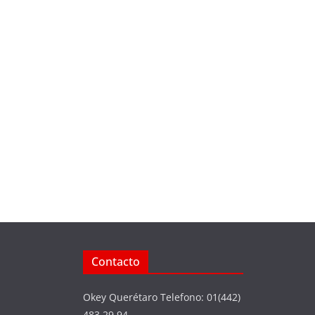
Contacto
Okey Querétaro Telefono: 01(442)
483 29 94