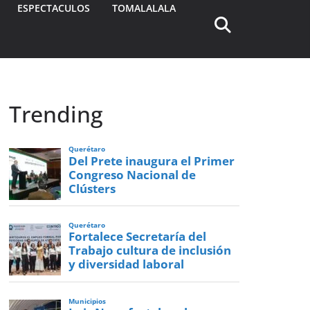
ESPECTACULOS
TOMALALALA
Trending
Querétaro
Del Prete inaugura el Primer
Congreso Nacional de
Clústers
Querétaro
Fortalece Secretaría del
Trabajo cultura de inclusión
y diversidad laboral
Municipios