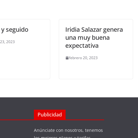
 y seguido
Iridia Salazar genera
una muy buena
 23, 2023
expectativa
febrero 20, 2023
Publicidad
Anúnciate con nosotros, tenemos
los mejores planes y tarifas