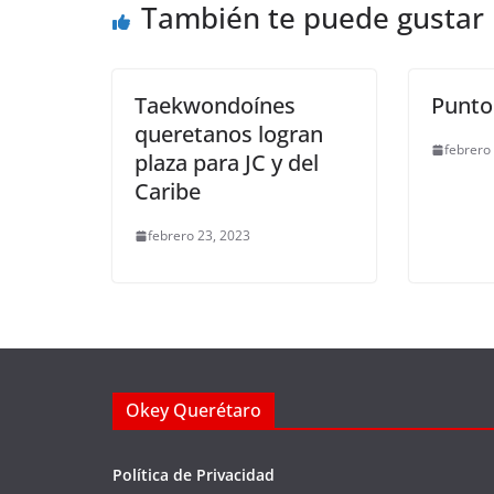
También te puede gustar
o
p
k
k
Taekwondoínes
Punto
queretanos logran
febrero
plaza para JC y del
Caribe
febrero 23, 2023
Okey Querétaro
Política de Privacidad