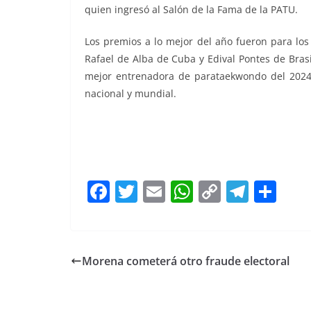
quien ingresó al Salón de la Fama de la PATU.
Los premios a lo mejor del año fueron para los
Rafael de Alba de Cuba y Edival Pontes de Brasi
mejor entrenadora de parataekwondo del 2024, 
nacional y mundial.
Premian Premian Premian Premian
F
T
E
W
C
T
S
a
w
m
h
o
el
h
c
itt
ai
at
p
e
ar
e
er
l
s
y
gr
e
Morena cometerá otro fraude electoral
b
A
Li
a
o
p
n
m