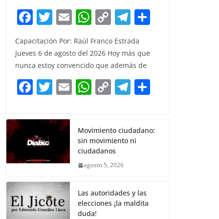
F
T
E
W
C
T
S
a
w
m
h
o
el
h
Capacitación Por: Raúl Franco Estrada
c
itt
ai
at
p
e
ar
Jueves 6 de agosto del 2026 Hoy más que
e
er
l
s
y
gr
e
nunca estoy convencido que además de
b
A
Li
a
F
T
E
W
C
T
S
o
p
n
m
a
w
m
h
o
el
h
o
p
k
c
itt
ai
at
p
e
ar
k
e
er
l
s
y
gr
e
Movimiento ciudadano:
sin movimiento ni
b
A
Li
a
ciudadanos
o
p
n
m
agosto 5, 2026
o
p
k
k
Las autoridades y las
elecciones ¡la maldita
duda!