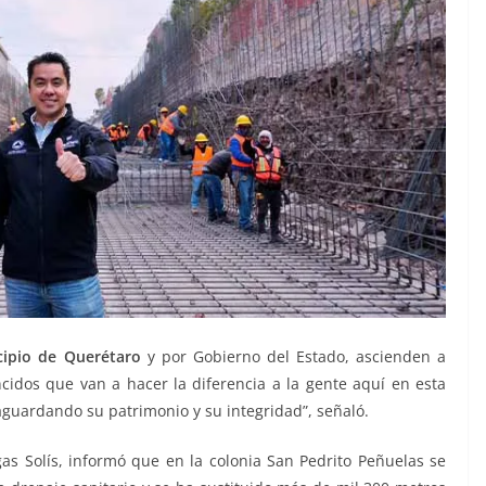
ipio de Querétaro
y por Gobierno del Estado, ascienden a
idos que van a hacer la diferencia a la gente aquí en esta
aguardando su patrimonio y su integridad”, señaló.
egas Solís, informó que en la colonia San Pedrito Peñuelas se