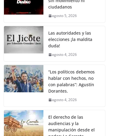
sin movimiento ni
b
A
Li
a
ciudadanos
o
p
n
m
agosto 5, 2026
o
p
k
k
Las autoridades y las
elecciones ¡la maldita
duda!
agosto 4, 2026
“Los políticos debemos
hablar con hechos, no
con palabras”: Agustín
Dorantes.
agosto 4, 2026
El derecho de las
audiencias y la
manipulación desde el