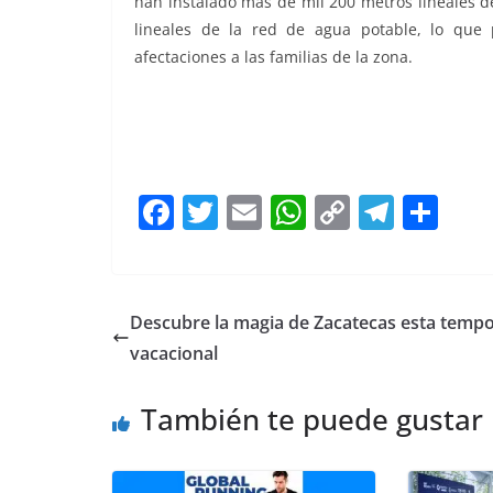
han instalado más de mil 200 metros lineales d
lineales de la red de agua potable, lo que p
afectaciones a las familias de la zona.
Presenta Presenta Presenta Presenta
F
T
E
W
C
T
S
a
w
m
h
o
el
h
c
itt
ai
at
p
e
ar
e
er
l
s
y
gr
e
Descubre la magia de Zacatecas esta temp
b
A
Li
a
vacacional
o
p
n
m
También te puede gustar
o
p
k
k