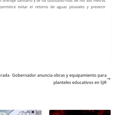
e drenaje sanitario y se ha sustituido más de mil 300 metros
ermitirá evitar el retorno de aguas pluviales y prevenir
orada
Gobernador anuncia obras y equipamiento para
planteles educativos en SJR