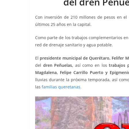
del dren Peñue
o
p
n
m
o
p
k
Con inversión de 210 millones de pesos en el 
k
últimos 25 años en la capital.
Como parte de los trabajos complementarios en 
red de drenaje sanitario y agua potable.
El
presidente municipal de Querétaro, Felifer M
del
dren Peñuelas,
así como en los
trabajos p
Magdalena, Felipe Carrillo Puerto y Epigmen
lluvias durante la próxima temporada, así como
las
familias queretanas.