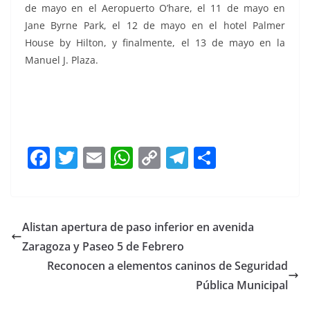
de mayo en el Aeropuerto O’hare, el 11 de mayo en
Jane Byrne Park, el 12 de mayo en el hotel Palmer
House by Hilton, y finalmente, el 13 de mayo en la
Manuel J. Plaza.
F
T
E
W
C
T
S
a
w
m
h
o
el
h
c
itt
ai
at
p
e
ar
e
er
l
s
y
gr
e
Alistan apertura de paso inferior en avenida
b
A
Li
a
Zaragoza y Paseo 5 de Febrero
o
p
n
m
Reconocen a elementos caninos de Seguridad
o
p
k
Pública Municipal