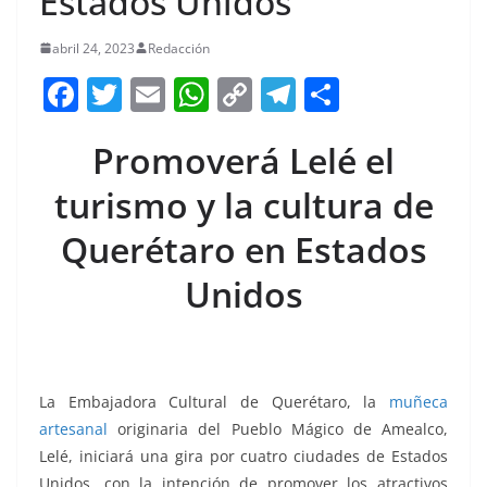
Estados Unidos
abril 24, 2023
Redacción
F
T
E
W
C
T
S
a
w
m
h
o
el
h
Promoverá Lelé el
c
itt
ai
at
p
e
ar
e
er
l
s
y
gr
e
turismo y la cultura de
b
A
Li
a
Querétaro en Estados
o
p
n
m
Unidos
o
p
k
k
La Embajadora Cultural de Querétaro, la
muñeca
artesanal
originaria del Pueblo Mágico de Amealco,
Lelé, iniciará una gira por cuatro ciudades de Estados
Unidos, con la intención de promover los atractivos