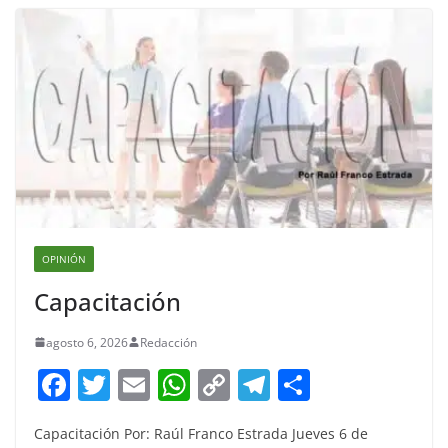
OPINIÓN
Capacitación
agosto 6, 2026
Redacción
F
T
E
W
C
T
S
a
w
m
h
o
el
h
Capacitación Por: Raúl Franco Estrada Jueves 6 de