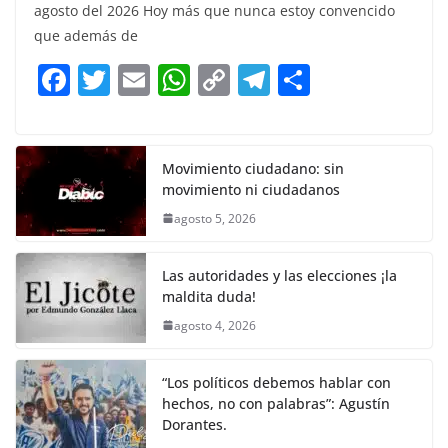
c
itt
ai
at
p
e
ar
agosto del 2026 Hoy más que nunca estoy convencido
e
er
l
s
y
gr
e
que además de
b
A
Li
a
F
T
E
W
C
T
S
o
p
n
m
a
w
m
h
o
el
h
o
p
k
c
itt
ai
at
p
e
ar
k
e
er
l
s
y
gr
e
Movimiento ciudadano: sin
movimiento ni ciudadanos
b
A
Li
a
agosto 5, 2026
o
p
n
m
o
p
k
Las autoridades y las elecciones ¡la
k
maldita duda!
agosto 4, 2026
“Los políticos debemos hablar con
hechos, no con palabras”: Agustín
Dorantes.