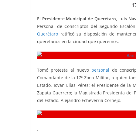
1
b
A
Li
a
o
p
n
m
El
Presidente Municipal de Querétaro, Luis Na
o
p
k
Personal de Conscriptos del Segundo Escaló
Querétaro
ratificó su disposición de mantener
k
queretanos en la ciudad que queremos.
Tomó protesta al nuevo
personal
de conscrip
Comandante de la 17ª Zona Militar, a quien ta
Estado, Iovan Elías Pérez; el Presidente de la 
Zapata Guerrero; la Magistrada Presidenta del Pod
del Estado, Alejandro Echeverría Cornejo.
.