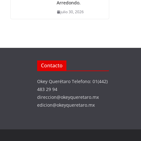
Arredondo.
julio 30, 2026
Contacto
Okey Querétaro Telefono: 01(442)
483 29 94
direccion@okeyqueretaro.mx
edicion@okeyqueretaro.mx