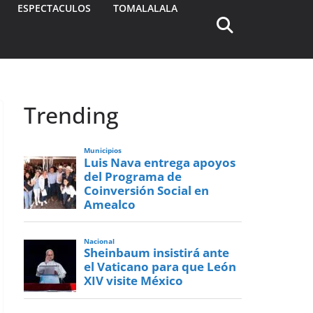
ESPECTACULOS
TOMALALALA
Trending
Municipios
Luis Nava entrega apoyos
del Programa de
Coinversión Social en
Amealco
Nacional
Sheinbaum insistirá ante
el Vaticano para que León
XIV visite México