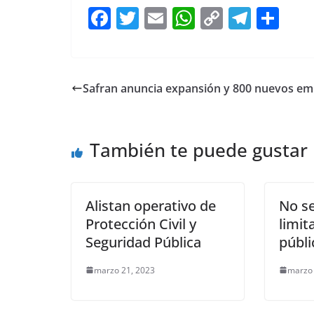
F
T
E
W
C
T
S
a
w
m
h
o
el
h
c
itt
ai
at
p
e
ar
e
er
l
s
y
gr
e
Safran anuncia expansión y 800 nuevos em
b
A
Li
a
o
p
n
m
También te puede gustar
o
p
k
k
Alistan operativo de
No se
Protección Civil y
limit
Seguridad Pública
públi
marzo 21, 2023
marzo 