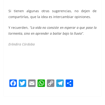
temporada de lluvias temporada de lluvias
Si tienen algunas otras sugerencias, no dejen de
compartirlas, que la idea es intercambiar opiniones.
Y recuerden,
“La vida no consiste en esperar a que pase la
tormenta, sino en aprender a bailar bajo la lluvia”.
Eréndira Córdoba
provecho, provecho, provecho, provecho, provecho,
provecho,
F
T
E
W
C
T
S
a
w
m
h
o
el
h
c
itt
ai
at
p
e
ar