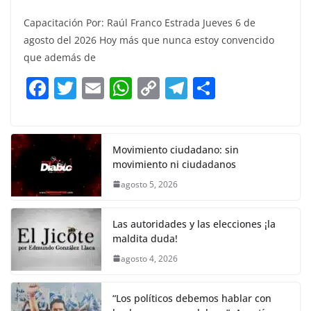
a
w
m
h
o
el
h
Capacitación Por: Raúl Franco Estrada Jueves 6 de
c
itt
ai
at
p
e
ar
agosto del 2026 Hoy más que nunca estoy convencido
e
er
l
s
y
gr
e
que además de
b
A
Li
a
F
T
E
W
C
T
S
o
p
n
m
a
w
m
h
o
el
h
o
p
k
c
itt
ai
at
p
e
ar
k
e
er
l
s
y
gr
e
Movimiento ciudadano: sin
movimiento ni ciudadanos
b
A
Li
a
agosto 5, 2026
o
p
n
m
o
p
k
Las autoridades y las elecciones ¡la
k
maldita duda!
agosto 4, 2026
“Los políticos debemos hablar con