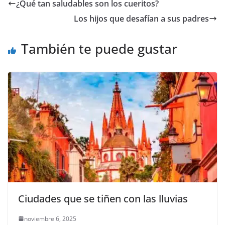
e
er
l
s
y
gr
e
¿Qué tan saludables son los cueritos?
b
A
Li
a
Los hijos que desafían a sus padres
o
p
n
m
o
p
k
También te puede gustar
k
Ciudades que se tiñen con las lluvias
noviembre 6, 2025