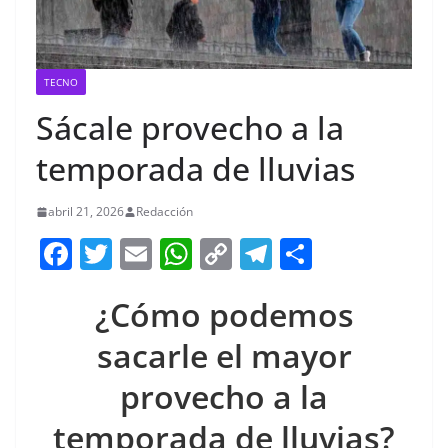
TECNO
Sácale provecho a la
temporada de lluvias
abril 21, 2026
Redacción
F
T
E
W
C
T
S
a
w
m
h
o
el
h
¿Cómo podemos
c
itt
ai
at
p
e
ar
e
er
l
s
y
gr
e
sacarle el mayor
b
A
Li
a
provecho a la
o
p
n
m
temporada de lluvias?
o
p
k