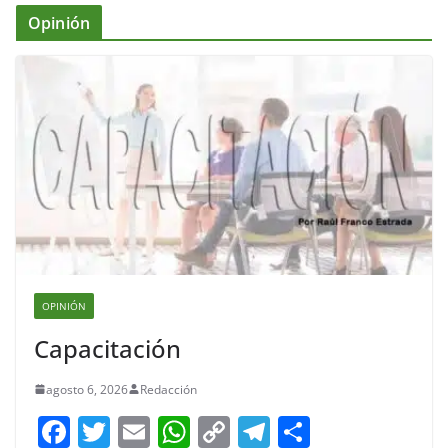
Opinión
OPINIÓN
Capacitación
agosto 6, 2026
Redacción
F
T
E
W
C
T
S