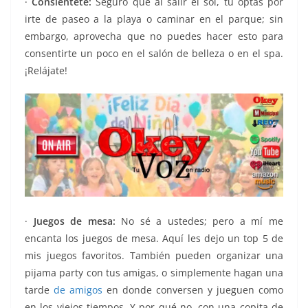
·
Consiéntete:
Seguro que al salir el sol, tú optas por
irte de paseo a la playa o caminar en el parque; sin
embargo, aprovecha que no puedes hacer esto para
consentirte un poco en el salón de belleza o en el spa.
¡Relájate!
·
Juegos de mesa:
No sé a ustedes; pero a mí me
encanta los juegos de mesa. Aquí les dejo un top 5 de
mis juegos favoritos. También pueden organizar una
pijama party con tus amigas, o simplemente hagan una
tarde
de amigos
en donde conversen y jueguen como
en los viejos tiempos. Y por qué no, con una copita de