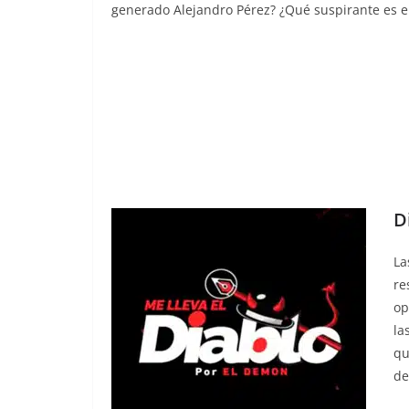
generado Alejandro Pérez? ¿Qué suspirante es el 
D
La
re
op
la
qu
de