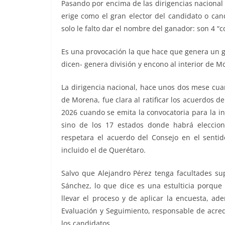
o
p
k
Pasando por encima de las dirigencias nacional y
erige como el gran elector del candidato o ca
k
solo le falto dar el nombre del ganador: son 4 “
Es una provocación la que hace que genera un gra
dicen- genera división y encono al interior de M
La dirigencia nacional, hace unos dos mese cua
de Morena, fue clara al ratificar los acuerdos d
2026 cuando se emita la convocatoria para la i
sino de los 17 estados donde habrá eleccion
respetara el acuerdo del Consejo en el sentid
incluido el de Querétaro.
Salvo que Alejandro Pérez tenga facultades supe
Sánchez, lo que dice es una estulticia porque
llevar el proceso y de aplicar la encuesta, a
Evaluación y Seguimiento, responsable de acred
los candidatos.