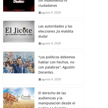
sin movimiento ni
b
A
Li
a
ciudadanos
o
p
n
m
agosto 5, 2026
o
p
k
k
Las autoridades y las
elecciones ¡la maldita
duda!
agosto 4, 2026
“Los políticos debemos
hablar con hechos, no
con palabras”: Agustín
Dorantes.
agosto 4, 2026
El derecho de las
audiencias y la
manipulación desde el