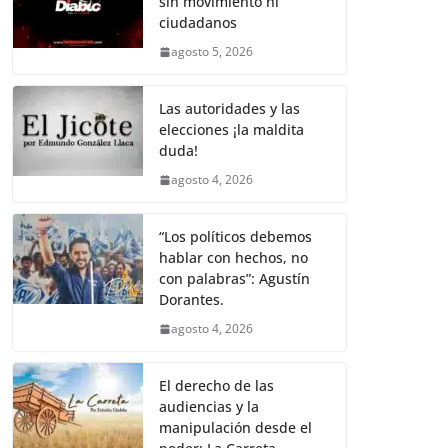
sin movimiento ni
b
A
Li
a
ciudadanos
o
p
n
m
agosto 5, 2026
o
p
k
k
Las autoridades y las
elecciones ¡la maldita
duda!
agosto 4, 2026
“Los políticos debemos
hablar con hechos, no
con palabras”: Agustín
Dorantes.
agosto 4, 2026
El derecho de las
audiencias y la
manipulación desde el