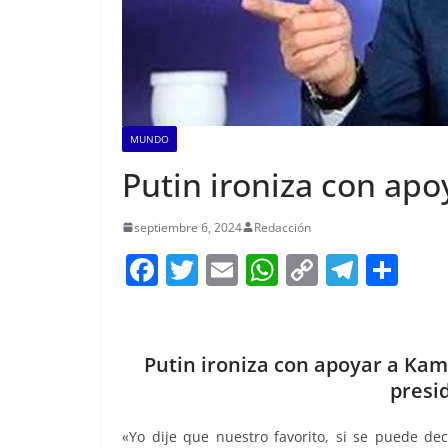
MUNDO
Putin ironiza con apo
septiembre 6, 2024
Redacción
F
T
E
W
C
T
S
a
w
m
h
o
el
h
c
itt
ai
at
p
e
ar
e
er
l
s
y
gr
e
Putin ironiza con apoyar a Kam
b
A
Li
a
presi
o
p
n
m
«Yo dije que nuestro favorito, si se puede dec