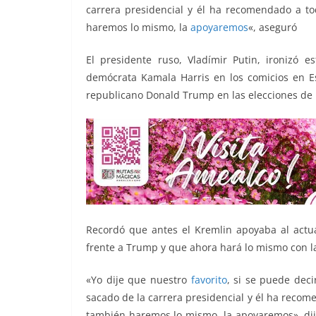
o
p
k
carrera presidencial y él ha recomendado a to
k
haremos lo mismo, la
apoyaremos
«, aseguró
El presidente ruso, Vladímir Putin, ironizó e
demócrata Kamala Harris en los comicios en E
republicano Donald Trump en las elecciones de
Recordó que antes el Kremlin apoyaba al actua
frente a Trump y que ahora hará lo mismo con l
«Yo dije que nuestro
favorito
, si se puede deci
sacado de la carrera presidencial y él ha recom
también haremos lo mismo, la apoyaremos», dijo