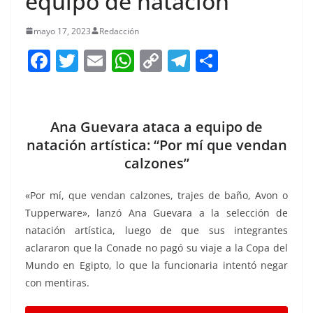
equipo de natación
mayo 17, 2023
Redacción
F
T
E
W
C
T
S
a
w
m
h
o
el
h
c
itt
ai
at
p
e
ar
e
er
l
s
y
gr
e
Ana Guevara ataca a equipo de
b
A
Li
a
natación artística: “Por mí que vendan
calzones”
o
p
n
m
o
p
k
«Por mí, que vendan calzones, trajes de baño, Avon o
k
Tupperware», lanzó Ana Guevara a la selección de
natación artística, luego de que sus integrantes
aclararon que la Conade no pagó su viaje a la Copa del
Mundo en Egipto, lo que la funcionaria intentó negar
con mentiras.