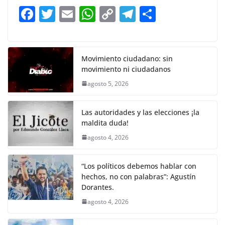
b
A
Li
a
F
T
E
W
C
T
S
o
p
n
m
a
w
m
h
o
el
h
o
p
k
c
itt
ai
at
p
e
ar
k
e
er
l
s
y
gr
e
Movimiento ciudadano: sin
movimiento ni ciudadanos
b
A
Li
a
agosto 5, 2026
o
p
n
m
o
p
k
Las autoridades y las elecciones ¡la
k
maldita duda!
agosto 4, 2026
“Los políticos debemos hablar con
hechos, no con palabras”: Agustín
Dorantes.
agosto 4, 2026