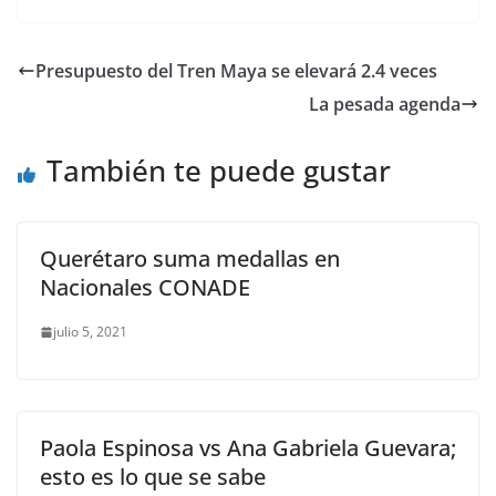
c
itt
ai
at
p
e
ar
e
er
l
s
y
gr
e
Presupuesto del Tren Maya se elevará 2.4 veces
b
A
Li
a
La pesada agenda
o
p
n
m
o
p
k
También te puede gustar
k
Querétaro suma medallas en
Nacionales CONADE
julio 5, 2021
Paola Espinosa vs Ana Gabriela Guevara;
esto es lo que se sabe