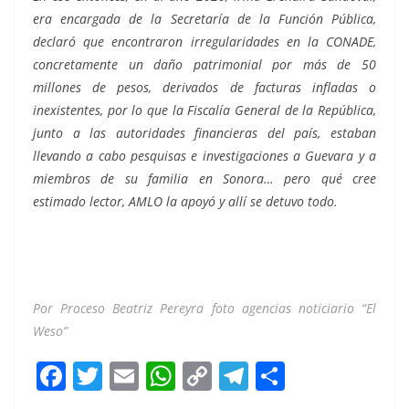
era encargada de la Secretaría de la Función Pública,
declaró que encontraron irregularidades en la CONADE,
concretamente un daño patrimonial por más de 50
millones de pesos, derivados de facturas infladas o
inexistentes, por lo que la Fiscalía General de la República,
junto a las autoridades financieras del país, estaban
llevando a cabo pesquisas e investigaciones a Guevara y a
miembros de su familia en Sonora… pero qué cree
estimado lector, AMLO la apoyó y allí se detuvo todo.
calzones calzones calzones calzones calzones calzones
calzones calzones calzones
Por Proceso Beatriz Pereyra foto agencias noticiario “El
Weso”
F
T
E
W
C
T
S
a
w
m
h
o
el
h