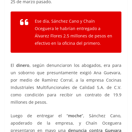
25 de marzo pasado.
Ese día, Sánchez Cano y Chaín
Oceguera le habrían entregado a
Álvarez Flores 2.5 millones de pesos en
efectivo en la oficina del primero.
El
dinero
, según denunciaron los abogados, era para
un soborno que presuntamente exigió Ana Guevara,
por medio de Ramírez Corral, a la empresa Cocinas
Industriales Multifuncionales de Calidad S.A. de C.V.
como condición para recibir un contrato de 19.9
millones de pesos.
Luego de entregar el “
moche
”, Sánchez Cano,
apoderado de la empresa, y Chaín Oceguera
presentaron en mayo una
denuncia contra Guevara