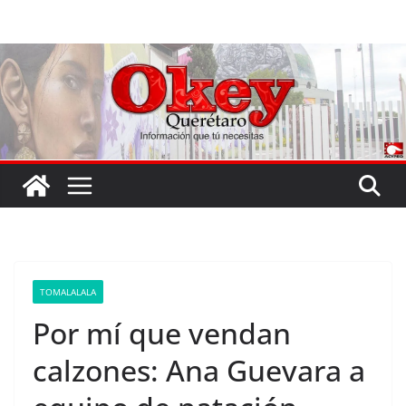
Saltar
al
contenido
TOMALALALA
Por mí que vendan
calzones: Ana Guevara a