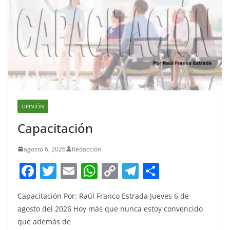
OPINIÓN
Capacitación
agosto 6, 2026
Redacción
F
T
E
W
C
T
S
a
w
m
h
o
el
h
Capacitación Por: Raúl Franco Estrada Jueves 6 de
c
itt
ai
at
p
e
ar
agosto del 2026 Hoy más que nunca estoy convencido
e
er
l
s
y
gr
e
que además de