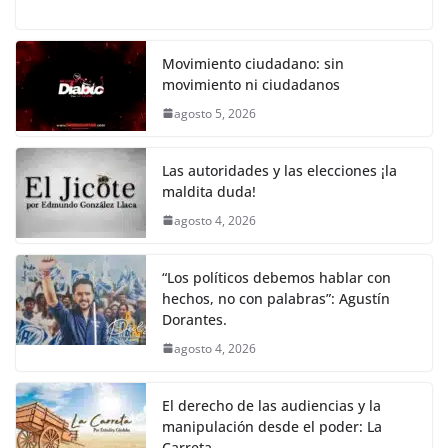
a
w
m
h
o
el
h
o
p
k
c
itt
ai
at
p
e
ar
k
e
er
l
s
y
gr
e
Movimiento ciudadano: sin
movimiento ni ciudadanos
b
A
Li
a
agosto 5, 2026
o
p
n
m
o
p
k
Las autoridades y las elecciones ¡la
k
maldita duda!
agosto 4, 2026
“Los políticos debemos hablar con
hechos, no con palabras”: Agustín
Dorantes.
agosto 4, 2026
El derecho de las audiencias y la
manipulación desde el poder: La
Carreta