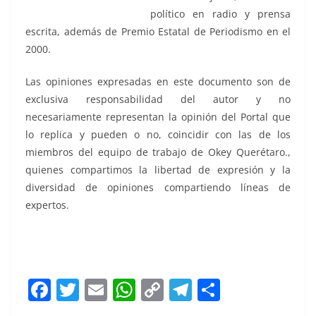
político en radio y prensa
escrita, además de Premio Estatal de Periodismo en el
2000.
Las opiniones expresadas en este documento son de
exclusiva responsabilidad del autor y no
necesariamente representan la opinión del Portal que
lo replica y pueden o no, coincidir con las de los
miembros del equipo de trabajo de Okey Querétaro.,
quienes compartimos la libertad de expresión y la
diversidad de opiniones compartiendo líneas de
expertos.
Rectoría de, Rectoría de, Rectoría de, Rectoría de,
Rectoría de, Rectoría de
F
T
E
W
C
T
S
a
w
m
h
o
el
h