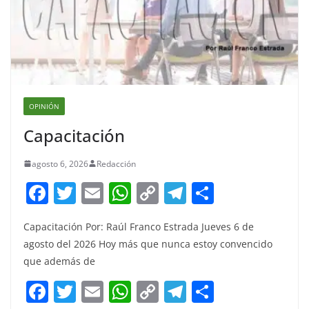
OPINIÓN
Capacitación
agosto 6, 2026
Redacción
F
T
E
W
C
T
S
a
w
m
h
o
el
h
Capacitación Por: Raúl Franco Estrada Jueves 6 de
c
itt
ai
at
p
e
ar
agosto del 2026 Hoy más que nunca estoy convencido
e
er
l
s
y
gr
e
que además de
b
A
Li
a
F
T
E
W
C
T
S
o
p
n
m