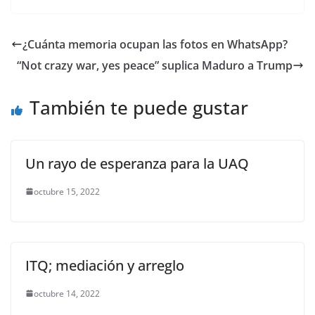
c
itt
ai
at
p
e
ar
e
er
l
s
y
gr
e
¿Cuánta memoria ocupan las fotos en WhatsApp?
b
A
Li
a
“Not crazy war, yes peace” suplica Maduro a Trump
o
p
n
m
o
p
k
También te puede gustar
k
Un rayo de esperanza para la UAQ
octubre 15, 2022
ITQ; mediación y arreglo
octubre 14, 2022