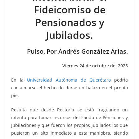
b
A
Li
a
Fideicomiso de
o
p
n
m
Pensionados y
o
p
k
k
Jubilados.
Pulso, Por Andrés González Arias.
Viernes 24 de octubre del 2025
En la
Universidad Autónoma de Querétaro
podría
consumarse el hecho de darse un balazo en el propio
pie.
Resulta que desde Rectoría se está fraguando un
intento para tomar recursos del Fondo de Pensiones y
Jubilaciones y que fueron los propios jubilados los que
pusieron un alto inmediato a esta maniobra, siendo