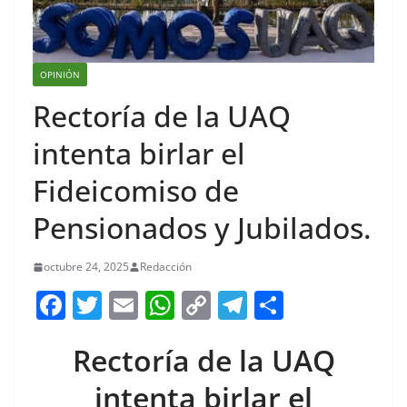
OPINIÓN
Rectoría de la UAQ
intenta birlar el
Fideicomiso de
Pensionados y Jubilados.
octubre 24, 2025
Redacción
F
T
E
W
C
T
S
a
w
m
h
o
el
h
Rectoría de la UAQ
c
itt
ai
at
p
e
ar
e
er
l
s
y
gr
e
intenta birlar el