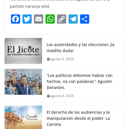
e
er
l
s
y
gr
e
partido naranja está
b
A
Li
a
F
T
E
W
C
T
S
o
p
n
m
a
w
m
h
o
el
h
o
p
k
c
itt
ai
at
p
e
ar
k
e
er
l
s
y
gr
e
Las autoridades y las elecciones ¡la
maldita duda!
b
A
Li
a
agosto 4, 2026
o
p
n
m
o
p
k
“Los políticos debemos hablar con
k
hechos, no con palabras”: Agustín
Dorantes.
agosto 4, 2026
El derecho de las audiencias y la
manipulación desde el poder: La
Carreta