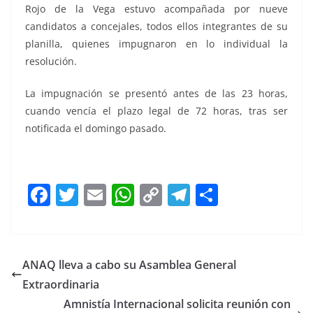
Rojo de la Vega estuvo acompañada por nueve
candidatos a concejales, todos ellos integrantes de su
planilla, quienes impugnaron en lo individual la
resolución.
La impugnación se presentó antes de las 23 horas,
cuando vencía el plazo legal de 72 horas, tras ser
notificada el domingo pasado.
F
T
E
W
C
T
S
a
w
m
h
o
el
h
c
itt
ai
at
p
e
ar
e
er
l
s
y
gr
e
ANAQ lleva a cabo su Asamblea General
b
A
Li
a
Extraordinaria
o
p
n
m
Amnistía Internacional solicita reunión con