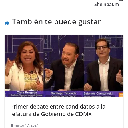
o
p
k
Sheinbaum
k
También te puede gustar
Primer debate entre candidatos a la
Jefatura de Gobierno de CDMX
marzo 17, 2024