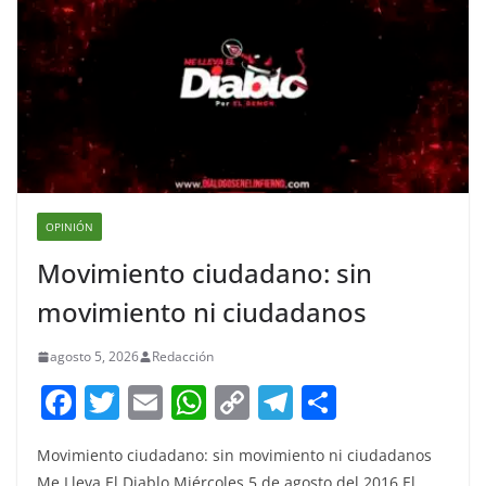
OPINIÓN
Movimiento ciudadano: sin
movimiento ni ciudadanos
agosto 5, 2026
Redacción
F
T
E
W
C
T
S
a
w
m
h
o
el
h
Movimiento ciudadano: sin movimiento ni ciudadanos
c
itt
ai
at
p
e
ar
Me Lleva El Diablo Miércoles 5 de agosto del 2016 El