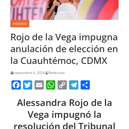
NACIONAL
Rojo de la Vega impugna
anulación de elección en
la Cuauhtémoc, CDMX
septiembre 6, 2024
Redacción
F
T
E
W
C
T
S
a
w
m
h
o
el
h
Alessandra Rojo de la
c
itt
ai
at
p
e
ar
e
er
l
s
y
gr
e
Vega impugnó la
b
A
Li
a
resolución del Tribunal