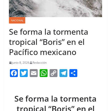
NACIONAL
Se forma la tormenta
tropical “Boris” en el
Pacífico mexicano
junio 8, 2026
Redacción
F
T
E
W
C
T
S
a
w
m
h
o
el
h
c
itt
ai
at
p
e
ar
e
er
l
s
y
gr
e
Se forma la tormenta
b
A
Li
a
tropical “Boris” en el