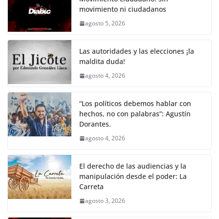
e
er
l
s
y
gr
e
movimiento ni ciudadanos
b
A
Li
a
agosto 5, 2026
o
p
n
m
o
p
k
Las autoridades y las elecciones ¡la
k
maldita duda!
agosto 4, 2026
“Los políticos debemos hablar con
hechos, no con palabras”: Agustín
Dorantes.
agosto 4, 2026
El derecho de las audiencias y la
manipulación desde el poder: La
Carreta
agosto 3, 2026