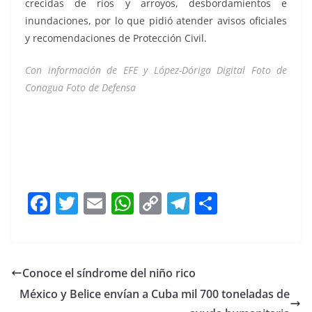
crecidas de ríos y arroyos, desbordamientos e
inundaciones, por lo que pidió atender avisos oficiales
y recomendaciones de Protección Civil.
Con información de EFE y López-Dóriga Digital Foto de
Conagua Foto de Defensa
Se forma Se forma Se forma Se forma Se forma Se
forma Se forma Se forma Se forma Se forma
F
T
E
W
C
T
S
a
w
m
h
o
el
h
c
itt
ai
at
p
e
ar
e
er
l
s
y
gr
e
Conoce el síndrome del niño rico
b
A
Li
a
México y Belice envían a Cuba mil 700 toneladas de