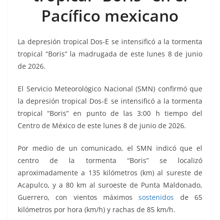
o
p
n
m
Pacífico mexicano
o
p
k
k
La depresión tropical Dos-E se intensificó a la tormenta
tropical “Boris” la madrugada de este lunes 8 de junio
de 2026.
El Servicio Meteorológico Nacional (SMN) confirmó que
la depresión tropical Dos-E se intensificó a la tormenta
tropical “Boris” en punto de las 3:00 h tiempo del
Centro de México de este lunes 8 de junio de 2026.
Por medio de un comunicado, el SMN indicó que el
centro de la tormenta “Boris” se localizó
aproximadamente a 135 kilómetros (km) al sureste de
Acapulco, y a 80 km al suroeste de Punta Maldonado,
Guerrero, con vientos máximos
sostenidos
de 65
kilómetros por hora (km/h) y rachas de 85 km/h.