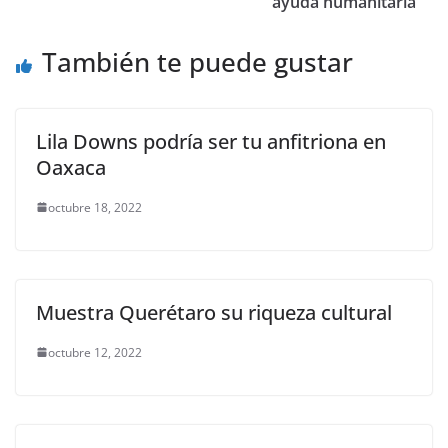
o
p
n
m
ayuda humanitaria
o
p
k
También te puede gustar
k
Lila Downs podría ser tu anfitriona en
Oaxaca
octubre 18, 2022
Muestra Querétaro su riqueza cultural
octubre 12, 2022