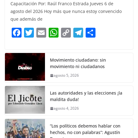
Capacitación Por: Raúl Franco Estrada Jueves 6 de
c
itt
ai
at
p
e
ar
agosto del 2026 Hoy más que nunca estoy convencido
e
er
l
s
y
gr
e
que además de
b
A
Li
a
F
T
E
W
C
T
S
o
p
n
m
a
w
m
h
o
el
h
o
p
k
c
itt
ai
at
p
e
ar
k
e
er
l
s
y
gr
e
Movimiento ciudadano: sin
movimiento ni ciudadanos
b
A
Li
a
agosto 5, 2026
o
p
n
m
o
p
k
Las autoridades y las elecciones ¡la
k
maldita duda!
agosto 4, 2026
“Los políticos debemos hablar con
hechos, no con palabras”: Agustín