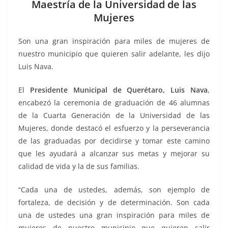
b
A
Li
a
Maestría de la Universidad de las
Mujeres
o
p
n
m
o
p
k
Son una gran inspiración para miles de mujeres de
k
nuestro municipio que quieren salir adelante, les dijo
Luis Nava.
El
Presidente Municipal de Querétaro, Luis Nava
,
encabezó la ceremonia de graduación de 46 alumnas
de la Cuarta Generación de la Universidad de las
Mujeres, donde destacó el esfuerzo y la perseverancia
de las graduadas por decidirse y tomar este camino
que les ayudará a alcanzar sus metas y mejorar su
calidad de vida y la de sus familias.
“Cada una de ustedes, además, son ejemplo de
fortaleza, de decisión y de determinación. Son cada
una de ustedes una gran inspiración para miles de
mujeres de nuestro municipio que quieren salir