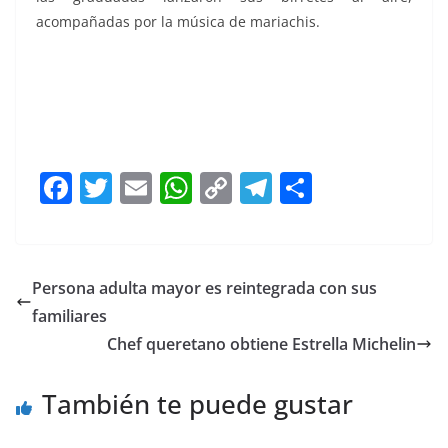
acompañadas por la música de mariachis.
Se gradúa Se gradúa Se gradúa Se gradúa Se gradúa Se
gradúa
F
T
E
W
C
T
S
a
w
m
h
o
el
h
c
itt
ai
at
p
e
ar
e
er
l
s
y
gr
e
Persona adulta mayor es reintegrada con sus
b
A
Li
a
familiares
o
p
n
m
Chef queretano obtiene Estrella Michelin
o
p
k
También te puede gustar
k