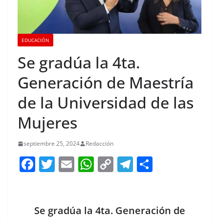
EDUCACIÓN
Se gradúa la 4ta.
Generación de Maestría
de la Universidad de las
Mujeres
septiembre 25, 2024
Redacción
F
T
E
W
C
T
S
a
w
m
h
o
el
h
c
itt
ai
at
p
e
ar
e
er
l
s
y
gr
e
Se gradúa la 4ta. Generación de