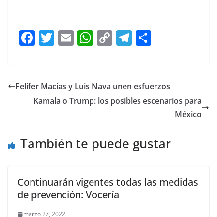
F
T
E
W
C
T
S
a
w
m
h
o
el
h
c
itt
ai
at
p
e
ar
e
er
l
s
y
gr
e
Felifer Macías y Luis Nava unen esfuerzos
b
A
Li
a
Kamala o Trump: los posibles escenarios para
o
p
n
m
México
o
p
k
También te puede gustar
k
Continuarán vigentes todas las medidas
de prevención: Vocería
marzo 27, 2022