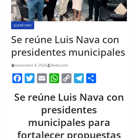
QUERÉTARO
Se reúne Luis Nava con
presidentes municipales
noviembre 4, 2024
Redacción
F
T
E
W
C
T
S
a
w
m
h
o
el
h
Se reúne Luis Nava con
c
itt
ai
at
p
e
ar
e
er
l
s
y
gr
e
presidentes
b
A
Li
a
municipales para
o
p
n
m
fortalecer propuestas
o
p
k