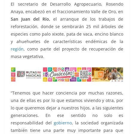
o
p
n
m
El secretario de Desarrollo Agropecuario, Rosendo
o
p
k
Anaya, encabezó en el fraccionamiento Valle de Oro, en
k
San Juan del Río,
el arranque de los trabajos de
reforestación, donde se sembrarán 25 mil árboles de
especies como palo xixote, pata de vaca, encino blanco
y ahuehuetes de características endémicas de la
región
, como parte del proyecto de recuperación de
masa vegetativa.
“Tenemos que hacer conciencia por muchas razones,
una de ellas es por lo que estamos viviendo y otra, por
lo que queremos dejar a nuestros hijos, a las siguientes
generaciones. En ese sentido no solo es
responsabilidad del
gobierno
, la sociedad organizada
también tiene una parte muy importante para que