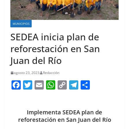
MUNICIPIOS
SEDEA inicia plan de
reforestación en San
Juan del Río
agosto 23, 2023
Redacción
F
T
E
W
C
T
S
a
w
m
h
o
el
h
c
itt
ai
at
p
e
ar
e
er
l
s
y
gr
e
Implementa SEDEA plan de
b
A
Li
a
reforestación en San Juan del Río