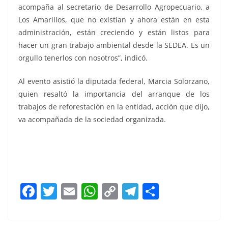
acompaña al secretario de Desarrollo Agropecuario, a
Los Amarillos, que no existían y ahora están en esta
administración, están creciendo y están listos para
hacer un gran trabajo ambiental desde la SEDEA. Es un
orgullo tenerlos con nosotros”, indicó.
Al evento asistió la diputada federal, Marcia Solorzano,
quien resaltó la importancia del arranque de los
trabajos de reforestación en la entidad, acción que dijo,
va acompañada de la sociedad organizada.
SEDEA SEDEA
F
T
E
W
C
T
S
a
w
m
h
o
el
h
c
itt
ai
at
p
e
ar