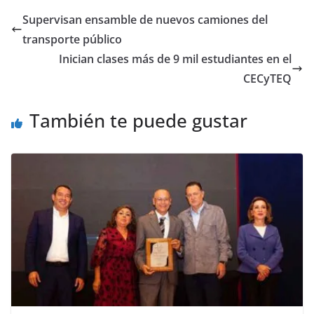
e
er
l
s
y
gr
e
Supervisan ensamble de nuevos camiones del
b
A
Li
a
transporte público
o
p
n
m
Inician clases más de 9 mil estudiantes en el
o
p
k
CECyTEQ
k
También te puede gustar