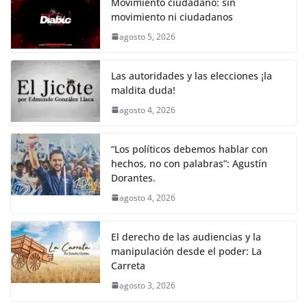
e
er
l
s
y
gr
e
Movimiento ciudadano: sin
movimiento ni ciudadanos
b
A
Li
a
agosto 5, 2026
o
p
n
m
o
p
k
Las autoridades y las elecciones ¡la
k
maldita duda!
agosto 4, 2026
“Los políticos debemos hablar con
hechos, no con palabras”: Agustín
Dorantes.
agosto 4, 2026
El derecho de las audiencias y la
manipulación desde el poder: La
Carreta
agosto 3, 2026