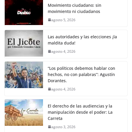
k
e
er
l
s
y
gr
e
Movimiento ciudadano: sin
movimiento ni ciudadanos
b
A
Li
a
agosto 5, 2026
o
p
n
m
o
p
k
Las autoridades y las elecciones ¡la
k
maldita duda!
agosto 4, 2026
“Los políticos debemos hablar con
hechos, no con palabras”: Agustín
Dorantes.
agosto 4, 2026
El derecho de las audiencias y la
manipulación desde el poder: La
Carreta
agosto 3, 2026