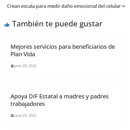
o
p
n
m
Crean escala para medir daño emocional del celular
o
p
k
También te puede gustar
k
Mejores servicios para beneficiarios de
Plan Vida
junio 28, 2022
Apoya DIF Estatal a madres y padres
trabajadores
junio 24, 2022