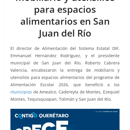
o
p
n
m
para espacios
o
p
k
k
alimentarios en San
Juan del Río
El director de Alimentación del Sistema Estatal DIF,
Emmanuel Hernández Rodríguez, y el presidente
municipal de San Juan del Río, Roberto Cabrera
Valencia, encabezaron la entrega de mobiliario y
utensilios para espacios alimentarios del programa de
Alimentación Escolar 2026, que benefició a los
municipios
de Amealco, Cadereyta de Montes, Ezequiel
Montes, Tequisquiapan, Tolimán y San Juan del Río.