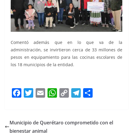
Comentó además que en lo que va de la
administración, se invirtieron cerca de 33 millones de
pesos en equipamiento para las cocinas escolares de
los 18 municipios de la entidad.
F
T
E
W
C
T
S
a
w
m
h
o
el
h
c
itt
ai
at
p
e
ar
e
er
l
s
y
gr
e
Municipio de Querétaro comprometido con el
b
A
Li
a
bienestar animal