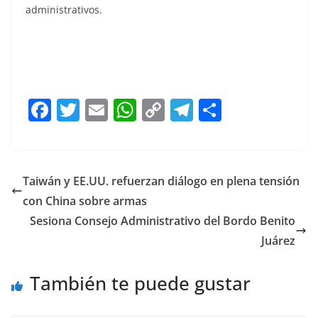
administrativos.
SEGOB SEGOB SEGOB SEGOB SEGOB
F
T
E
W
C
T
S
a
w
m
h
o
el
h
c
itt
ai
at
p
e
ar
e
er
l
s
y
gr
e
Taiwán y EE.UU. refuerzan diálogo en plena tensión
b
A
Li
a
con China sobre armas
o
p
n
m
Sesiona Consejo Administrativo del Bordo Benito
o
p
k
Juárez
k
También te puede gustar