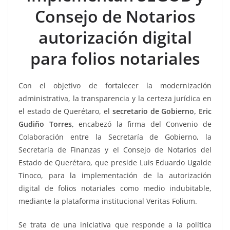
b
A
Li
a
Consejo de Notarios
o
p
n
m
autorización digital
o
p
k
k
para folios notariales
Con el objetivo de fortalecer la modernización
administrativa, la transparencia y la certeza jurídica en
el estado de Querétaro, el
secretario de Gobierno, Eric
Gudiño Torres,
encabezó la firma del Convenio de
Colaboración entre la Secretaría de Gobierno, la
Secretaría de Finanzas y el Consejo de Notarios del
Estado de Querétaro, que preside Luis Eduardo Ugalde
Tinoco, para la implementación de la autorización
digital de folios notariales como medio indubitable,
mediante la plataforma institucional Veritas Folium.
Se trata de una iniciativa que responde a la política