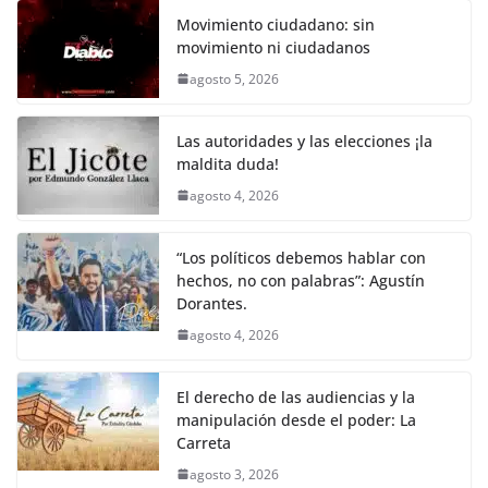
k
e
er
l
s
y
gr
e
Movimiento ciudadano: sin
movimiento ni ciudadanos
b
A
Li
a
agosto 5, 2026
o
p
n
m
o
p
k
Las autoridades y las elecciones ¡la
k
maldita duda!
agosto 4, 2026
“Los políticos debemos hablar con
hechos, no con palabras”: Agustín
Dorantes.
agosto 4, 2026
El derecho de las audiencias y la
manipulación desde el poder: La
Carreta
agosto 3, 2026