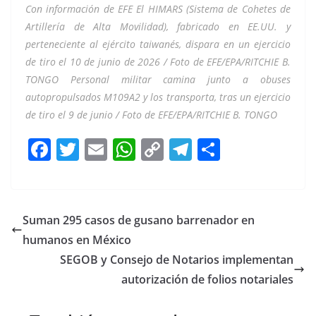
Con información de EFE El HIMARS (Sistema de Cohetes de
Artillería de Alta Movilidad), fabricado en EE.UU. y
perteneciente al ejército taiwanés, dispara en un ejercicio
de tiro el 10 de junio de 2026 / Foto de EFE/EPA/RITCHIE B.
TONGO Personal militar camina junto a obuses
autopropulsados ​​M109A2 y los transporta, tras un ejercicio
de tiro el 9 de junio / Foto de EFE/EPA/RITCHIE B. TONGO
F
T
E
W
C
T
S
a
w
m
h
o
el
h
c
itt
ai
at
p
e
ar
e
er
l
s
y
gr
e
Suman 295 casos de gusano barrenador en
b
A
Li
a
humanos en México
o
p
n
m
SEGOB y Consejo de Notarios implementan
o
p
k
autorización de folios notariales
k