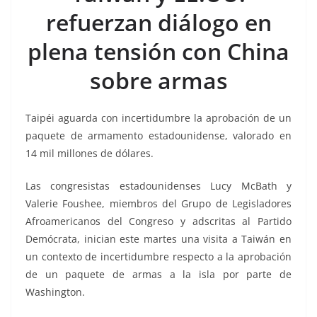
b
A
Li
a
refuerzan diálogo en
o
p
n
m
plena tensión con China
o
p
k
k
sobre armas
Taipéi aguarda con incertidumbre la aprobación de un
paquete de armamento estadounidense, valorado en
14 mil millones de dólares.
Las congresistas estadounidenses Lucy McBath y
Valerie Foushee, miembros del Grupo de Legisladores
Afroamericanos del Congreso y adscritas al Partido
Demócrata, inician este martes una visita a Taiwán en
un contexto de incertidumbre respecto a la aprobación
de un paquete de armas a la isla por parte de
Washington.