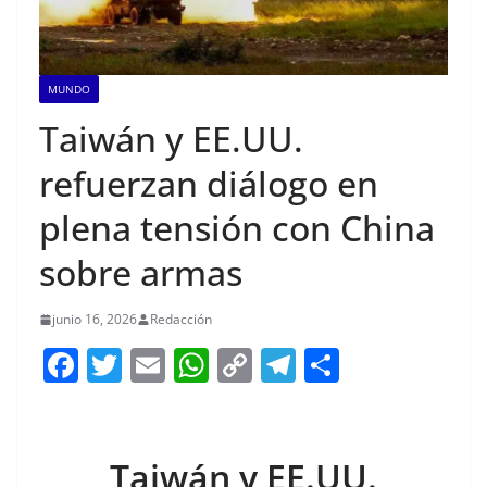
MUNDO
Taiwán y EE.UU.
refuerzan diálogo en
plena tensión con China
sobre armas
junio 16, 2026
Redacción
F
T
E
W
C
T
S
a
w
m
h
o
el
h
c
itt
ai
at
p
e
ar
e
er
l
s
y
gr
e
Taiwán y EE.UU.