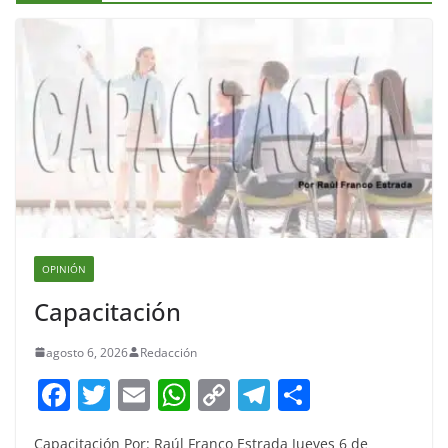
OPINIÓN
Capacitación
agosto 6, 2026
Redacción
F
T
E
W
C
T
S
a
w
m
h
o
el
h
Capacitación Por: Raúl Franco Estrada Jueves 6 de