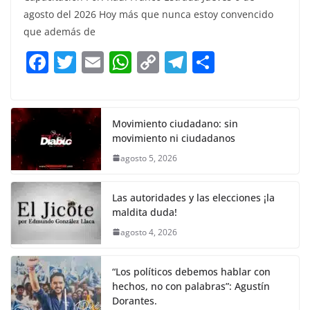
c
itt
ai
at
p
e
ar
agosto del 2026 Hoy más que nunca estoy convencido
e
er
l
s
y
gr
e
que además de
b
A
Li
a
F
T
E
W
C
T
S
o
p
n
m
a
w
m
h
o
el
h
o
p
k
c
itt
ai
at
p
e
ar
k
e
er
l
s
y
gr
e
Movimiento ciudadano: sin
movimiento ni ciudadanos
b
A
Li
a
agosto 5, 2026
o
p
n
m
o
p
k
Las autoridades y las elecciones ¡la
k
maldita duda!
agosto 4, 2026
“Los políticos debemos hablar con
hechos, no con palabras”: Agustín
Dorantes.