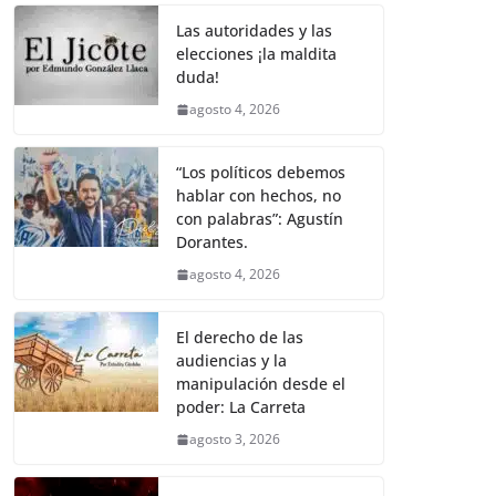
o
p
k
k
Las autoridades y las
elecciones ¡la maldita
duda!
agosto 4, 2026
“Los políticos debemos
hablar con hechos, no
con palabras”: Agustín
Dorantes.
agosto 4, 2026
El derecho de las
audiencias y la
manipulación desde el
poder: La Carreta
agosto 3, 2026