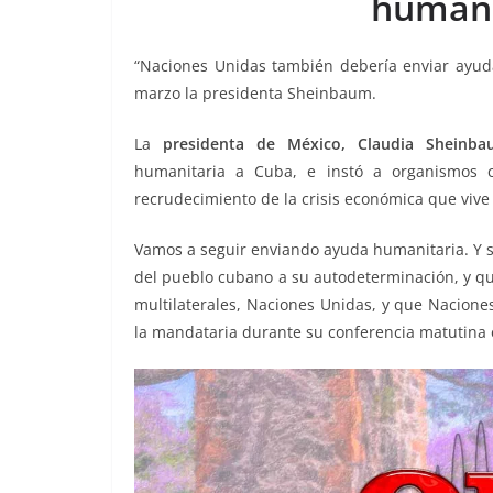
humani
o
p
n
m
o
p
k
“Naciones Unidas también debería enviar ayud
k
marzo la presidenta Sheinbaum.
La
presidenta de México, Claudia Sheinba
humanitaria a Cuba, e instó a organismos 
recrudecimiento de la crisis económica que vive 
Vamos a seguir enviando ayuda humanitaria. Y sí
del pueblo cubano a su autodeterminación, y que
multilaterales, Naciones Unidas, y que Nacione
la mandataria durante su conferencia matutina 