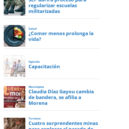
regularizar escuelas
militarizadas
Salud
¿Comer menos prolonga la
vida?
Opinión
Capacitación
Municipios
Claudia Díaz Gayou cambia
de bandera, se afilia a
Morena
Turismo
Cuatro sorprendentes minas
para explorar el pasado de