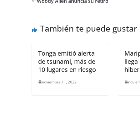
c
i
a
a
p
l
a
Woody Allen anuncia su retiro
e
t
i
t
y
e
r
b
t
l
s
L
g
e
También te puede gustar
o
e
A
i
r
o
r
p
n
a
k
p
k
m
Tonga emitió alerta
Mari
de tsunami, más de
llega
10 lugares en riesgo
hiber
noviembre 11, 2022
noviem