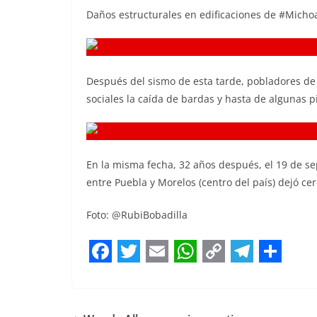
Daños estructurales en edificaciones de #Micho
Después del sismo de esta tarde, pobladores de 
sociales la caída de bardas y hasta de algunas 
En la misma fecha, 32 años después, el 19 de s
entre Puebla y Morelos (centro del país) dejó c
Foto: @RubiBobadilla
F
T
E
W
C
T
S
a
w
m
h
o
e
h