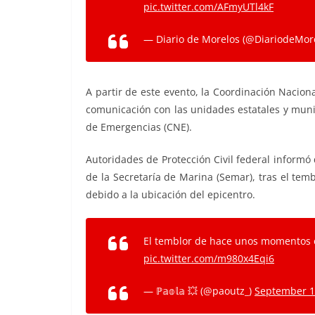
pic.twitter.com/AFmyUTl4kF
— Diario de Morelos (@DiariodeMor
A partir de este evento, la Coordinación Nacio
comunicación con las unidades estatales y munic
de Emergencias (CNE).
Autoridades de Protección Civil federal informó
de la Secretaría de Marina (Semar), tras el tem
debido a la ubicación del epicentro.
El temblor de hace unos momentos
pic.twitter.com/m980x4Eqi6
— ℙ𝕒𝕠𝕝𝕒 💥 (@paoutz_)
September 1