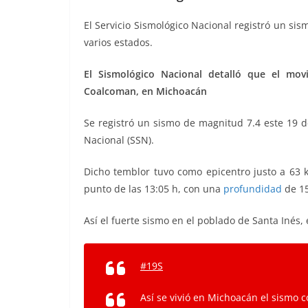
e
t
i
t
y
e
r
El Servicio Sismológico Nacional registró un si
b
t
l
s
L
g
e
varios estados.
o
e
A
i
r
El Sismológico Nacional detalló que el mo
o
r
p
n
a
Coalcoman, en Michoacán
k
p
k
m
Se registró un sismo de magnitud 7.4 este 19 d
Nacional (SSN).
Dicho temblor tuvo como epicentro justo a 63 
punto de las 13:05 h, con una
profundidad
de 15
Así el fuerte sismo en el poblado de Santa Inés
#19S
Así se vivió en Michoacán el sismo c