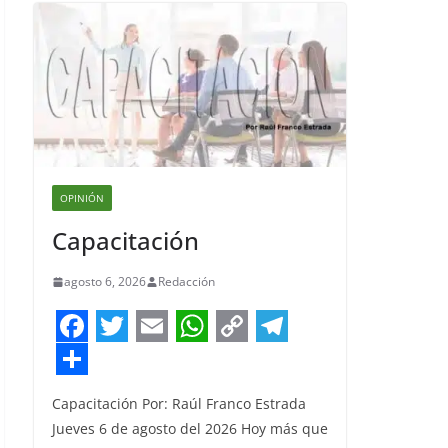
OPINIÓN
Capacitación
agosto 6, 2026
Redacción
F
T
E
W
C
T
a
w
m
h
o
e
S
Capacitación Por: Raúl Franco Estrada
c
i
a
a
p
l
h
Jueves 6 de agosto del 2026 Hoy más que