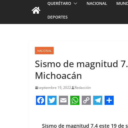
QUERÉTARO
NACIONAL
MUN
DEPORTES
NACIONAL
Sismo de magnitud 7.
Michoacán
septiembre 19, 2022
Redacción
F
T
E
W
C
T
S
a
w
m
h
o
e
h
c
i
a
a
p
l
a
Sismo de magnitud 7.4 este 19 de 