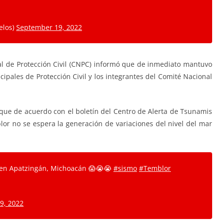
elos)
September 19, 2022
nal de Protección Civil (CNPC) informó que de inmediato mantuvo
ipales de Protección Civil y los integrantes del Comité Nacional
 que de acuerdo con el boletín del Centro de Alerta de Tsunamis
blor no se espera la generación de variaciones del nivel del mar
 en Apatzingán, Michoacán 😱😭😭
#sismo
#Temblor
9, 2022