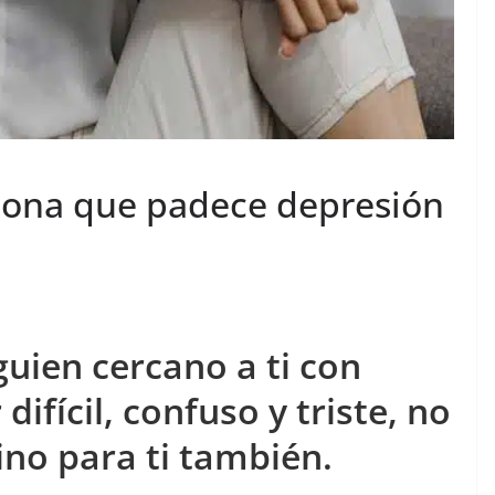
sona que padece depresión
guien cercano a ti con
ifícil, confuso y triste, no
sino para ti también.
sufre