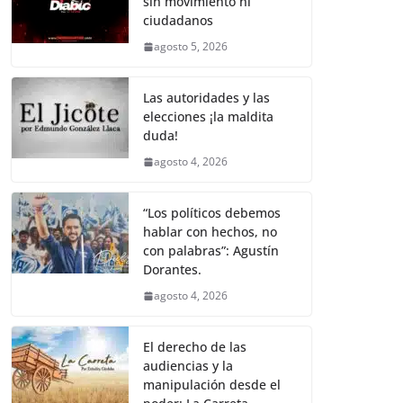
sin movimiento ni
b
A
Li
a
ciudadanos
o
p
n
m
agosto 5, 2026
o
p
k
k
Las autoridades y las
elecciones ¡la maldita
duda!
agosto 4, 2026
“Los políticos debemos
hablar con hechos, no
con palabras”: Agustín
Dorantes.
agosto 4, 2026
El derecho de las
audiencias y la
manipulación desde el