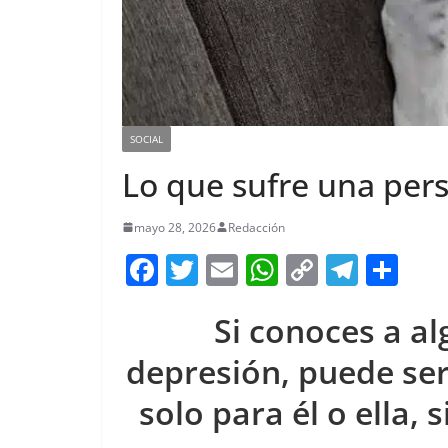
SOCIAL
Lo que sufre una per
mayo 28, 2026
Redacción
F
T
E
W
C
T
S
a
w
m
h
o
el
h
Si conoces a al
c
itt
ai
at
p
e
ar
e
er
l
s
y
gr
e
depresión, puede ser d
b
A
Li
a
solo para él o ella, 
o
p
n
m