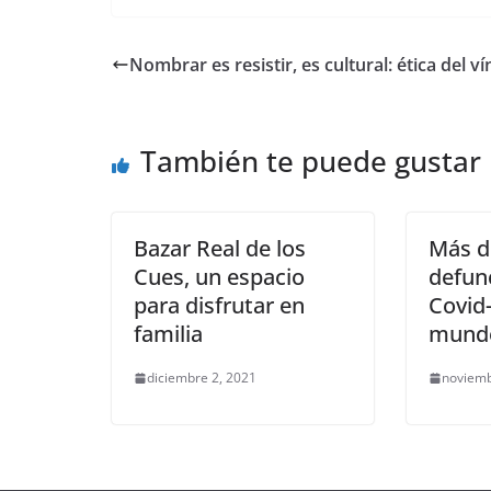
c
itt
ai
at
p
e
ar
e
er
l
s
y
gr
e
Nombrar es resistir, es cultural: ética del v
b
A
Li
a
o
p
n
m
También te puede gustar
o
p
k
k
Bazar Real de los
Más d
Cues, un espacio
defun
para disfrutar en
Covid-
familia
mund
diciembre 2, 2021
noviemb