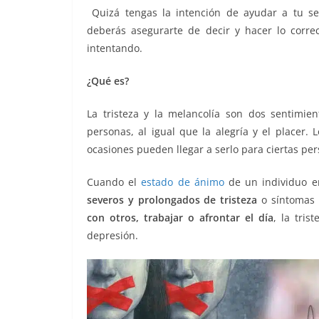
o
p
k
Quizá tengas la intención de ayudar a tu s
k
deberás asegurarte de decir y hacer lo corr
intentando.
¿Qué es?
La tristeza y la melancolía son dos sentimi
personas, al igual que la alegría y el placer.
ocasiones pueden llegar a serlo para ciertas pe
Cuando el
estado de ánimo
de un individuo e
severos y prolongados de tristeza
o síntomas 
con otros, trabajar o afrontar el día
, la tri
depresión.