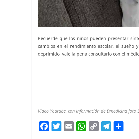
Recuerde que los niños pueden presentar síntom
cambios en el rendimiento escolar, el sueño y
deprimido, vale la pena consultarlo con el médic
sufre sufre sufre
Video Youtube, con información de Dmedicina foto 
F
T
E
W
C
T
S
a
w
m
h
o
el
h