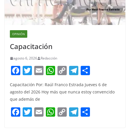
OPINIÓN
Capacitación
agosto 6, 2026
Redacción
F
T
E
W
C
T
S
a
w
m
h
o
el
h
Capacitación Por: Raúl Franco Estrada Jueves 6 de
c
itt
ai
at
p
e
ar
agosto del 2026 Hoy más que nunca estoy convencido
e
er
l
s
y
gr
e
que además de
b
A
Li
a
F
T
E
W
C
T
S
o
p
n
m
a
w
m
h
o
el
h
o
p
k