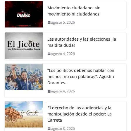
c
itt
ai
at
p
e
ar
k
e
er
l
s
y
gr
e
Movimiento ciudadano: sin
movimiento ni ciudadanos
b
A
Li
a
agosto 5, 2026
o
p
n
m
o
p
k
Las autoridades y las elecciones ¡la
k
maldita duda!
agosto 4, 2026
“Los políticos debemos hablar con
hechos, no con palabras”: Agustín
Dorantes.
agosto 4, 2026
El derecho de las audiencias y la
manipulación desde el poder: La
Carreta
agosto 3, 2026