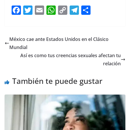
F
T
E
W
C
T
S
a
w
m
h
o
el
h
c
itt
ai
at
p
e
ar
e
er
l
s
y
gr
e
México cae ante Estados Unidos en el Clásico
b
A
Li
a
Mundial
o
p
n
m
Así es como tus creencias sexuales afectan tu
o
p
k
relación
k
También te puede gustar