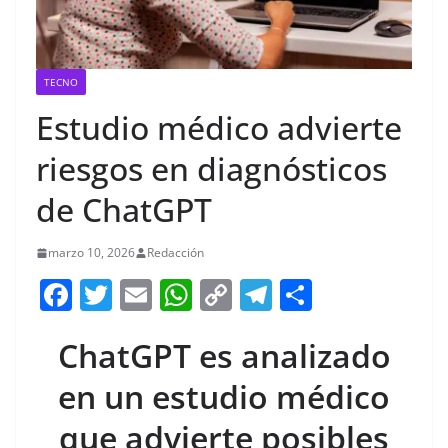
TECNO
Estudio médico advierte
riesgos en diagnósticos
de ChatGPT
marzo 10, 2026
Redacción
F
T
E
W
C
T
S
a
w
m
h
o
el
h
ChatGPT es analizado
c
itt
ai
at
p
e
ar
e
er
l
s
y
gr
e
en un estudio médico
b
A
Li
a
que advierte posibles