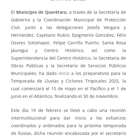
o
p
n
m
o
p
k
El
Municipio de Querétaro,
a través de la Secretaría de
k
Gobierno y la Coordinación Municipal de Protección
Civil, junto a las delegaciones Josefa Vergara y
Hernández, Cayetano Rubio, Epigmenio González, Félix
Osores Sotomayor, Felipe Carrillo Puerto, Santa Rosa
Jáuregui y Centro Histórico, así como la
Superintendencia del Centro Histórico, la Secretaria de
Obras Públicas y la Secretaría de Servicios Públicos
Municipales, ha dado
inicio
a los preparativos para la
Temporada de Lluvias y Ciclones Tropicales 2025, la
cual comenzará el 15 de mayo en el Pacífico y el 1 de
junio en el Atlántico, finalizando el 30 de noviembre.
Este dia 19 de febrero se llevó a cabo una reunión
interinstitucional para dar inicio a los esfuerzos
coordinados y ordenados para la próxima temporada
de lluvias, dicha reunión encabezada por el secretario