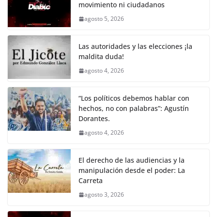
movimiento ni ciudadanos
b
A
Li
a
agosto 5, 2026
o
p
n
m
o
p
k
Las autoridades y las elecciones ¡la
k
maldita duda!
agosto 4, 2026
“Los políticos debemos hablar con
hechos, no con palabras”: Agustín
Dorantes.
agosto 4, 2026
El derecho de las audiencias y la
manipulación desde el poder: La
Carreta
agosto 3, 2026