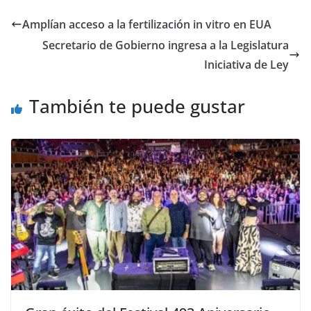
e
er
l
s
y
gr
e
Amplían acceso a la fertilización in vitro en EUA
b
A
Li
a
Secretario de Gobierno ingresa a la Legislatura
o
p
n
m
Iniciativa de Ley
o
p
k
También te puede gustar
k