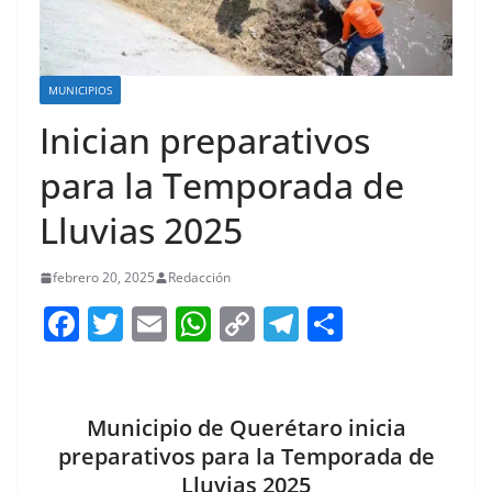
MUNICIPIOS
Inician preparativos
para la Temporada de
Lluvias 2025
febrero 20, 2025
Redacción
F
T
E
W
C
T
S
a
w
m
h
o
el
h
c
itt
ai
at
p
e
ar
e
er
l
s
y
gr
e
Municipio de Querétaro inicia
b
A
Li
a
preparativos para la Temporada de
Lluvias 2025