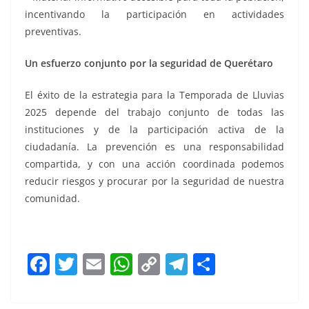
incentivando la participación en actividades
preventivas.
Un esfuerzo conjunto por la seguridad de Querétaro
El éxito de la estrategia para la Temporada de Lluvias
2025 depende del trabajo conjunto de todas las
instituciones y de la participación activa de la
ciudadanía. La prevención es una responsabilidad
compartida, y con una acción coordinada podemos
reducir riesgos y procurar por la seguridad de nuestra
comunidad.
F
T
E
W
C
T
S
a
w
m
h
o
el
h
c
itt
ai
at
p
e
ar