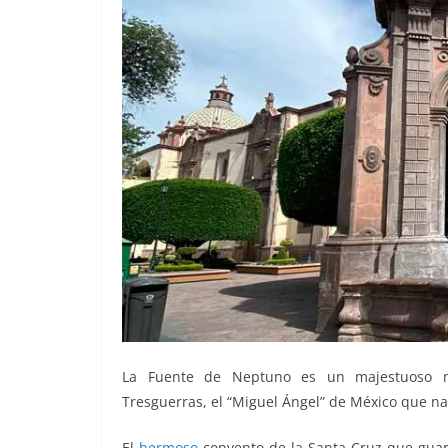
La Fuente de Neptuno es un majestuoso m
Tresguerras, el “Miguel Ángel” de México que na
El
hermoso
convento de la Santa Cruz que guard