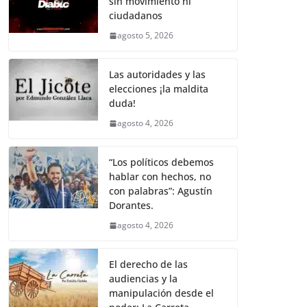
sin movimiento ni
b
A
Li
a
ciudadanos
o
p
n
m
agosto 5, 2026
o
p
k
k
Las autoridades y las
elecciones ¡la maldita
duda!
agosto 4, 2026
“Los políticos debemos
hablar con hechos, no
con palabras”: Agustín
Dorantes.
agosto 4, 2026
El derecho de las
audiencias y la
manipulación desde el