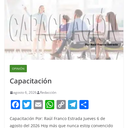
OPINIÓN
Capacitación
agosto 6, 2026
Redacción
F
T
E
W
C
T
S
a
w
m
h
o
el
h
Capacitación Por: Raúl Franco Estrada Jueves 6 de
c
itt
ai
at
p
e
ar
agosto del 2026 Hoy más que nunca estoy convencido