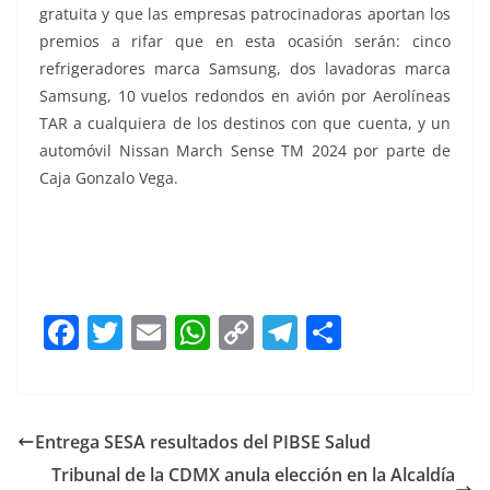
gratuita y que las empresas patrocinadoras aportan los
premios a rifar que en esta ocasión serán: cinco
refrigeradores marca Samsung, dos lavadoras marca
Samsung, 10 vuelos redondos en avión por Aerolíneas
TAR a cualquiera de los destinos con que cuenta, y un
automóvil Nissan March Sense TM 2024 por parte de
Caja Gonzalo Vega.
Todo un Todo un Todo un
F
T
E
W
C
T
S
a
w
m
h
o
el
h
c
itt
ai
at
p
e
ar
e
er
l
s
y
gr
e
Entrega SESA resultados del PIBSE Salud
b
A
Li
a
Tribunal de la CDMX anula elección en la Alcaldía