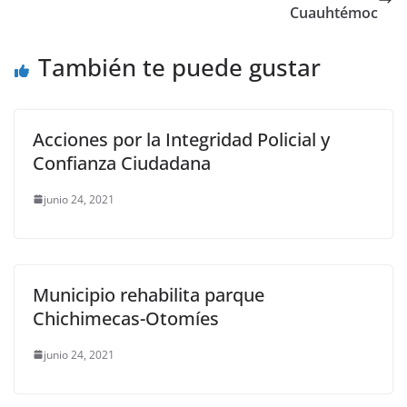
o
p
n
m
Cuauhtémoc
o
p
k
También te puede gustar
k
Acciones por la Integridad Policial y
Confianza Ciudadana
junio 24, 2021
Municipio rehabilita parque
Chichimecas-Otomíes
junio 24, 2021