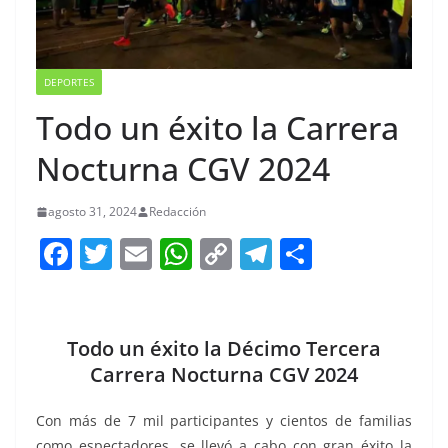
DEPORTES
Todo un éxito la Carrera
Nocturna CGV 2024
agosto 31, 2024
Redacción
F
T
E
W
C
T
S
a
w
m
h
o
el
h
c
itt
ai
at
p
e
ar
e
er
l
s
y
gr
e
Todo un éxito la Décimo Tercera
b
A
Li
a
Carrera Nocturna CGV 2024
o
p
n
m
Con más de 7 mil participantes y cientos de familias
o
p
k
como espectadores, se llevó a cabo con gran éxito la