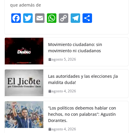
e
er
l
s
y
gr
e
que además de
b
A
Li
a
F
T
E
W
C
T
S
o
p
n
m
a
w
m
h
o
el
h
o
p
k
c
itt
ai
at
p
e
ar
k
e
er
l
s
y
gr
e
Movimiento ciudadano: sin
movimiento ni ciudadanos
b
A
Li
a
agosto 5, 2026
o
p
n
m
o
p
k
Las autoridades y las elecciones ¡la
k
maldita duda!
agosto 4, 2026
“Los políticos debemos hablar con
hechos, no con palabras”: Agustín
Dorantes.
agosto 4, 2026