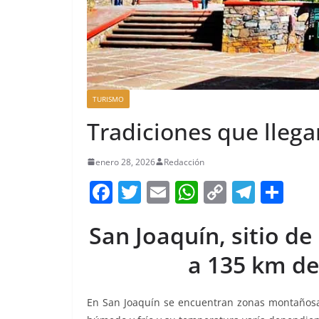
TURISMO
Tradiciones que llega
enero 28, 2026
Redacción
F
T
E
W
C
T
S
a
w
m
h
o
el
h
San Joaquín, sitio de 
c
itt
ai
at
p
e
ar
e
er
l
s
y
gr
e
a 135 km de 
b
A
Li
a
o
p
n
m
En San Joaquín se encuentran zonas montañosas 