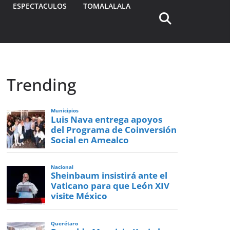
ESPECTACULOS
TOMALALALA
Trending
Municipios
Luis Nava entrega apoyos
del Programa de Coinversión
Social en Amealco
Nacional
Sheinbaum insistirá ante el
Vaticano para que León XIV
visite México
Querétaro