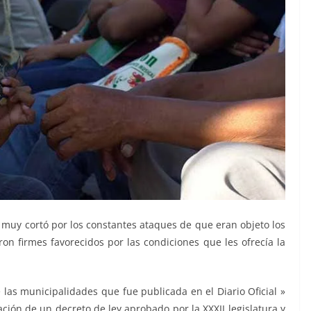
 muy cortó por los constantes ataques de que eran objeto los
on firmes favorecidos por las condiciones que les ofrecía la
 las municipalidades que fue publicada en el Diario Oficial »
ción de un decreto de ley aprobado por la XXXII legislatura y