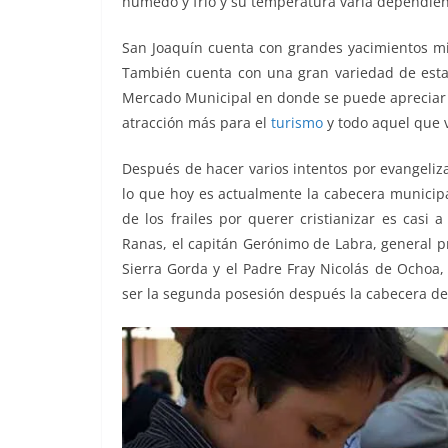
húmedo y frío y su temperatura varía dependien
o
p
k
k
San Joaquín cuenta con grandes yacimientos min
También cuenta con una gran variedad de estab
Mercado Municipal en donde se puede apreciar 
atracción más para el
turismo
y todo aquel que v
Después de hacer varios intentos por evangeliz
lo que hoy es actualmente la cabecera municipal
de los frailes por querer cristianizar es casi
Ranas, el capitán Gerónimo de Labra, general p
Sierra Gorda y el Padre Fray Nicolás de Ochoa,
ser la segunda posesión después la cabecera d