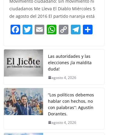
Movimiento ciudadano: sin movimiento ni
c
itt
ai
at
p
e
ar
ciudadanos Me Lleva El Diablo Miércoles 5
e
er
l
s
y
gr
e
de agosto del 2016 El partido naranja está
b
A
Li
a
F
T
E
W
C
T
S
o
p
n
m
a
w
m
h
o
el
h
o
p
k
c
itt
ai
at
p
e
ar
k
e
er
l
s
y
gr
e
Las autoridades y las
elecciones ¡la maldita
b
A
Li
a
duda!
o
p
n
m
agosto 4, 2026
o
p
k
k
“Los políticos debemos
hablar con hechos, no
con palabras”: Agustín
Dorantes.
agosto 4, 2026