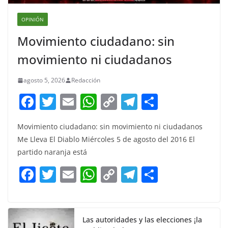
OPINIÓN
Movimiento ciudadano: sin
movimiento ni ciudadanos
agosto 5, 2026
Redacción
F
T
E
W
C
T
S
a
w
m
h
o
el
h
Movimiento ciudadano: sin movimiento ni ciudadanos
c
itt
ai
at
p
e
ar
Me Lleva El Diablo Miércoles 5 de agosto del 2016 El
e
er
l
s
y
gr
e
partido naranja está
b
A
Li
a
F
T
E
W
C
T
S
o
p
n
m
a
w
m
h
o
el
h
o
p
k
c
itt
ai
at
p
e
ar
k
e
er
l
s
y
gr
e
Las autoridades y las elecciones ¡la