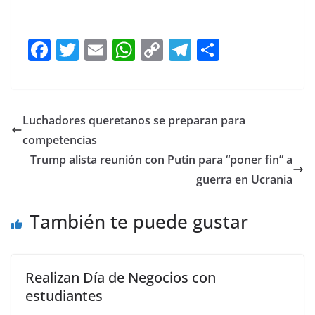
F
T
E
W
C
T
S
a
w
m
h
o
el
h
c
itt
ai
at
p
e
ar
e
er
l
s
y
gr
e
Luchadores queretanos se preparan para
b
A
Li
a
competencias
o
p
n
m
Trump alista reunión con Putin para “poner fin” a
o
p
k
guerra en Ucrania
k
También te puede gustar
Realizan Día de Negocios con
estudiantes