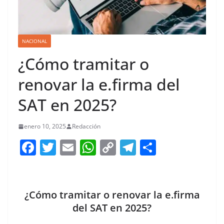
NACIONAL
¿Cómo tramitar o
renovar la e.firma del
SAT en 2025?
enero 10, 2025
Redacción
F
T
E
W
C
T
S
a
w
m
h
o
el
h
c
itt
ai
at
p
e
ar
e
er
l
s
y
gr
e
¿Cómo tramitar o renovar la e.firma
b
A
Li
a
del SAT en 2025?