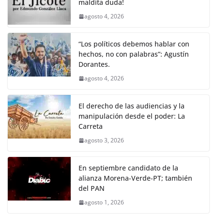
maldita duda!
b
A
Li
a
agosto 4, 2026
o
p
n
m
o
p
k
“Los políticos debemos hablar con
k
hechos, no con palabras”: Agustín
Dorantes.
agosto 4, 2026
El derecho de las audiencias y la
manipulación desde el poder: La
Carreta
agosto 3, 2026
En septiembre candidato de la
alianza Morena-Verde-PT; también
del PAN
agosto 1, 2026