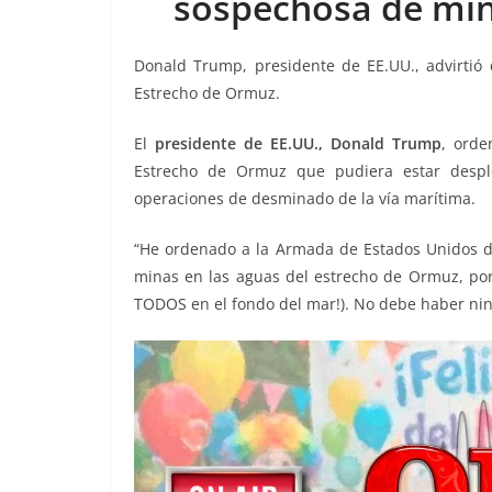
sospechosa de min
o
p
n
m
o
p
k
Donald Trump, presidente de EE.UU., advirtió
k
Estrecho de Ormuz.
El
presidente de EE.UU., Donald Trump
, orde
Estrecho de Ormuz que pudiera estar desple
operaciones de desminado de la vía marítima.
“He ordenado a la Armada de Estados Unidos d
minas en las aguas del estrecho de Ormuz, por
TODOS en el fondo del mar!). No debe haber nin