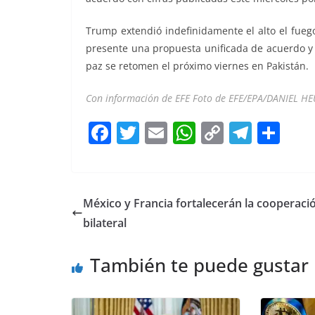
Trump extendió indefinidamente el alto el fuego
presente una propuesta unificada de acuerdo y 
paz se retomen el próximo viernes en Pakistán.
Con información de EFE Foto de EFE/EPA/DANIEL H
F
T
E
W
C
T
S
a
w
m
h
o
el
h
c
itt
ai
at
p
e
ar
e
er
l
s
y
gr
e
México y Francia fortalecerán la cooperaci
b
A
Li
a
bilateral
o
p
n
m
También te puede gustar
o
p
k
k