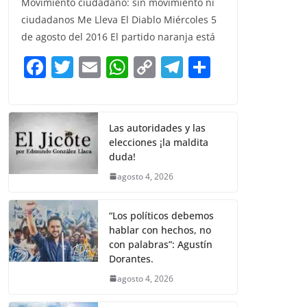
Movimiento ciudadano: sin movimiento ni
c
itt
ai
at
p
e
ar
ciudadanos Me Lleva El Diablo Miércoles 5
e
er
l
s
y
gr
e
de agosto del 2016 El partido naranja está
b
A
Li
a
F
T
E
W
C
T
S
o
p
n
m
a
w
m
h
o
el
h
o
p
k
c
itt
ai
at
p
e
ar
k
e
er
l
s
y
gr
e
Las autoridades y las
elecciones ¡la maldita
b
A
Li
a
duda!
o
p
n
m
agosto 4, 2026
o
p
k
k
“Los políticos debemos
hablar con hechos, no
con palabras”: Agustín
Dorantes.
agosto 4, 2026