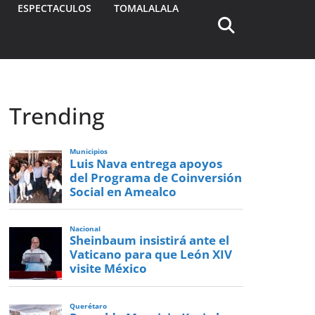
ESPECTACULOS
TOMALALALA
Trending
Municipios
Luis Nava entrega apoyos
del Programa de Coinversión
Social en Amealco
Nacional
Sheinbaum insistirá ante el
Vaticano para que León XIV
visite México
Querétaro