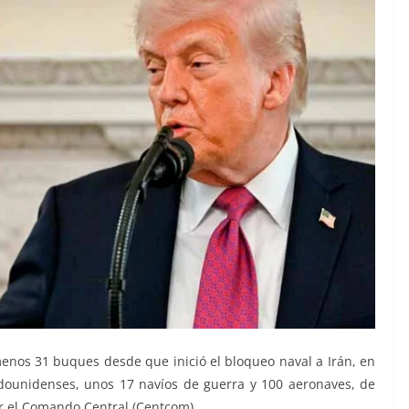
menos 31 buques desde que inició el bloqueo naval a Irán, en
adounidenses, unos 17 navíos de guerra y 100 aeronaves, de
or el Comando Central (Centcom).