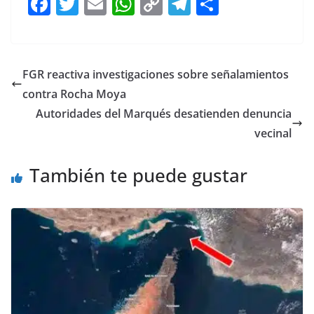
F
T
E
W
C
T
S
a
w
m
h
o
el
h
c
itt
ai
at
p
e
ar
e
er
l
s
y
gr
e
FGR reactiva investigaciones sobre señalamientos
b
A
Li
a
contra Rocha Moya
o
p
n
m
Autoridades del Marqués desatienden denuncia
o
p
k
vecinal
k
También te puede gustar