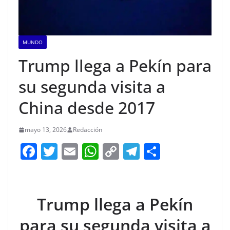
MUNDO
Trump llega a Pekín para
su segunda visita a
China desde 2017
mayo 13, 2026
Redacción
F
T
E
W
C
T
S
a
w
m
h
o
el
h
c
itt
ai
at
p
e
ar
e
er
l
s
y
gr
e
Trump llega a Pekín
b
A
Li
a
para su segunda visita a