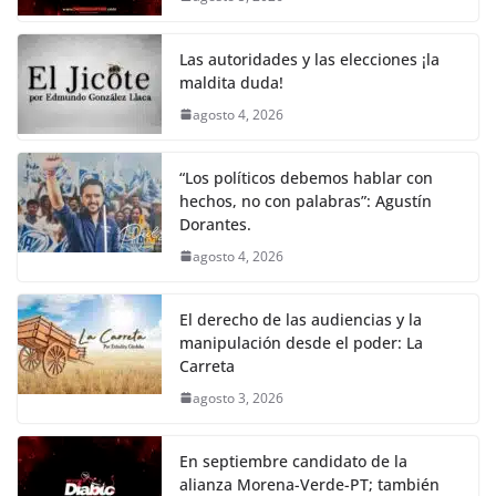
o
p
n
m
o
p
k
Las autoridades y las elecciones ¡la
k
maldita duda!
agosto 4, 2026
“Los políticos debemos hablar con
hechos, no con palabras”: Agustín
Dorantes.
agosto 4, 2026
El derecho de las audiencias y la
manipulación desde el poder: La
Carreta
agosto 3, 2026
En septiembre candidato de la
alianza Morena-Verde-PT; también