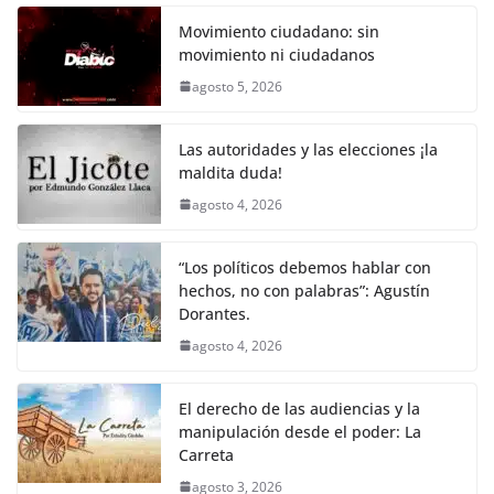
c
itt
ai
at
p
e
ar
k
e
er
l
s
y
gr
e
Movimiento ciudadano: sin
movimiento ni ciudadanos
b
A
Li
a
agosto 5, 2026
o
p
n
m
o
p
k
Las autoridades y las elecciones ¡la
k
maldita duda!
agosto 4, 2026
“Los políticos debemos hablar con
hechos, no con palabras”: Agustín
Dorantes.
agosto 4, 2026
El derecho de las audiencias y la
manipulación desde el poder: La
Carreta
agosto 3, 2026