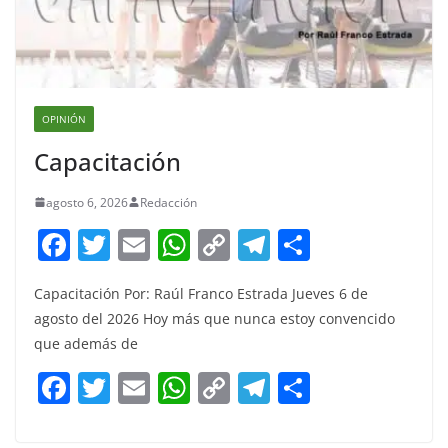
OPINIÓN
Capacitación
agosto 6, 2026
Redacción
F
T
E
W
C
T
S
a
w
m
h
o
el
h
Capacitación Por: Raúl Franco Estrada Jueves 6 de
c
itt
ai
at
p
e
ar
agosto del 2026 Hoy más que nunca estoy convencido
e
er
l
s
y
gr
e
que además de
b
A
Li
a
F
T
E
W
C
T
S
o
p
n
m
a
w
m
h
o
el
h
o
p
k