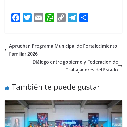
F
T
E
W
C
T
S
a
w
m
h
o
el
h
c
itt
ai
at
p
e
ar
e
er
l
s
y
gr
e
Aprueban Programa Municipal de Fortalecimiento
b
A
Li
a
Familiar 2026
o
p
n
m
Diálogo entre gobierno y Federación de
o
p
k
Trabajadores del Estado
k
También te puede gustar