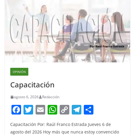
OPINIÓN
Capacitación
agosto 6, 2026
Redacción
F
T
E
W
C
T
S
a
w
m
h
o
el
h
Capacitación Por: Raúl Franco Estrada Jueves 6 de
c
itt
ai
at
p
e
ar
agosto del 2026 Hoy más que nunca estoy convencido