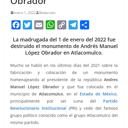
Obrador
enero 1, 2022
Redacción
F
T
E
W
C
T
S
a
w
m
h
o
el
h
La madrugada del 1 de enero del 2022 fue
c
itt
ai
at
p
e
ar
destruido el monumento de Andrés Manuel
e
er
l
s
y
gr
e
López Obrador en Atlacomulco.
b
A
Li
a
Mucho se habló en los últimos días del 2021 sobre la
o
p
n
m
fabricación y colocación de un monumento
o
p
k
homenajeando al presidente de la república
Andres
k
Manuel López Obrador
y que fue colocada en el
municipio de
Atlacomulco
, en el
Estado de México
,
principalmente por ser cuna del
Partido
Revolucionario Institucional
(PRI) y cede del famoso
grupo político conocido como el grupo Atlacomulco del
mismo partido.