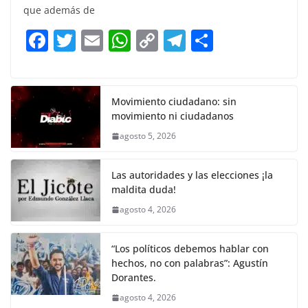
e
er
l
s
y
gr
e
que además de
b
A
Li
a
F
T
E
W
C
T
S
o
p
n
m
a
w
m
h
o
el
h
o
p
k
c
itt
ai
at
p
e
ar
k
e
er
l
s
y
gr
e
Movimiento ciudadano: sin
movimiento ni ciudadanos
b
A
Li
a
agosto 5, 2026
o
p
n
m
o
p
k
Las autoridades y las elecciones ¡la
k
maldita duda!
agosto 4, 2026
“Los políticos debemos hablar con
hechos, no con palabras”: Agustín
Dorantes.
agosto 4, 2026