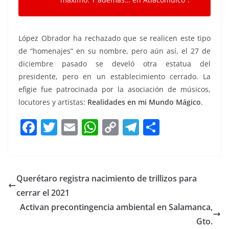
López Obrador ha rechazado que se realicen este tipo
de “homenajes” en su nombre, pero aún así, el 27 de
diciembre pasado se develó otra estatua del
presidente, pero en un establecimiento cerrado. La
efigie fue patrocinada por la asociación de músicos,
locutores y artistas:
Realidades en mi Mundo Mágico
.
F
T
E
W
C
T
S
a
w
m
h
o
el
h
c
itt
ai
at
p
e
ar
e
er
l
s
y
gr
e
Querétaro registra nacimiento de trillizos para
b
A
Li
a
cerrar el 2021
o
p
n
m
Activan precontingencia ambiental en Salamanca,
o
p
k
Gto.