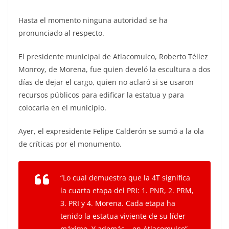
Hasta el momento ninguna autoridad se ha
pronunciado al respecto.
El presidente municipal de Atlacomulco, Roberto Téllez
Monroy, de Morena, fue quien develó la escultura a dos
días de dejar el cargo, quien no aclaró si se usaron
recursos públicos para edificar la estatua y para
colocarla en el municipio.
Ayer, el expresidente Felipe Calderón se sumó a la ola
de críticas por el monumento.
“Lo cual demuestra que la 4T significa
la cuarta etapa del PRI: 1. PNR, 2. PRM,
3. PRI y 4. Morena. Cada etapa ha
tenido la estatua viviente de su líder
máximo. Y además… en Atlacomulco”.