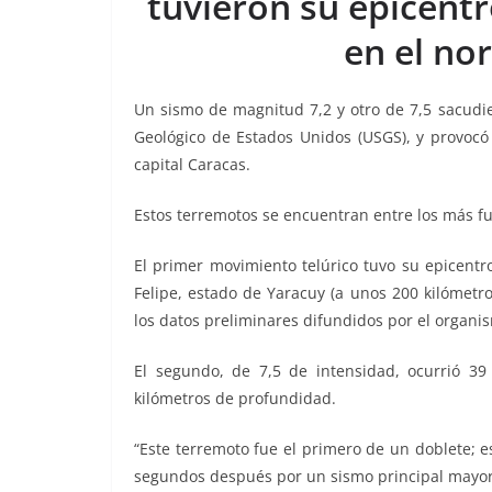
tuvieron su epicentr
o
p
n
m
en el nor
o
p
k
k
Un sismo de magnitud 7,2 y otro de 7,5 sacudi
Geológico de Estados Unidos (USGS), y provocó 
capital Caracas.
Estos terremotos se encuentran entre los más f
El primer movimiento telúrico tuvo su epicentr
Felipe, estado de Yaracuy (a unos 200 kilómetr
los datos preliminares difundidos por el organ
El segundo, de 7,5 de intensidad, ocurrió 
kilómetros de profundidad.
“Este terremoto fue el primero de un doblete; 
segundos después por un sismo principal mayor,