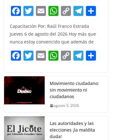
F
T
E
W
C
T
S
a
w
m
h
o
el
h
Capacitación Por: Raúl Franco Estrada
c
itt
ai
at
p
e
ar
Jueves 6 de agosto del 2026 Hoy más que
e
er
l
s
y
gr
e
nunca estoy convencido que además de
b
A
Li
a
F
T
E
W
C
T
S
o
p
n
m
a
w
m
h
o
el
h
o
p
k
c
itt
ai
at
p
e
ar
k
e
er
l
s
y
gr
e
Movimiento ciudadano:
sin movimiento ni
b
A
Li
a
ciudadanos
o
p
n
m
agosto 5, 2026
o
p
k
k
Las autoridades y las
elecciones ¡la maldita
duda!