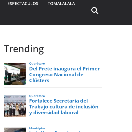
ESPECTACULOS
TOMALALALA
Trending
Querétaro
Del Prete inaugura el Primer
Congreso Nacional de
Clústers
Querétaro
Fortalece Secretaría del
Trabajo cultura de inclusión
y diversidad laboral
Municipios