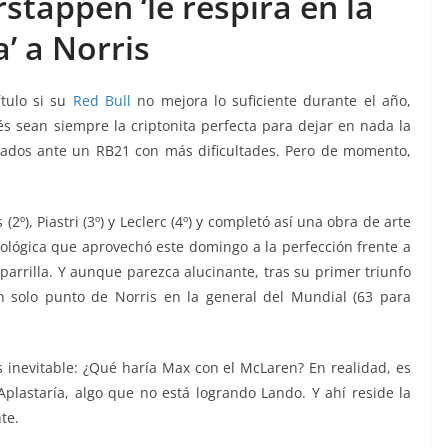
stappen ‘le respira en la
’ a Norris
tulo si su
Red Bull
no mejora lo suficiente durante el año,
és sean siempre la criptonita perfecta para dejar en nada la
zados ante un RB21 con más dificultades. Pero de momento,
º), Piastri (3º) y Leclerc (4º) y completó así una obra de arte
lógica que aprovechó este domingo a la perfección frente a
parrilla. Y aunque parezca alucinante, tras su primer triunfo
n solo punto de Norris en la general del Mundial (63 para
s inevitable: ¿Qué haría Max con el McLaren? En realidad, es
Aplastaría, algo que no está logrando Lando. Y ahí reside la
te.