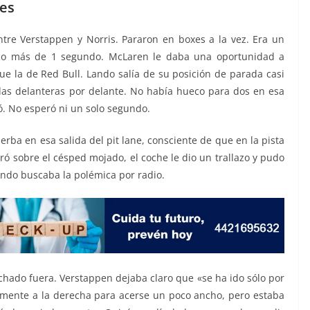
xes
tre Verstappen y Norris. Pararon en boxes a la vez. Era un
o más de 1 segundo. McLaren le daba una oportunidad a
 la de Red Bull. Lando salía de su posición de parada casi
das delanteras por delante. No había hueco para dos en esa
tó. No esperó ni un solo segundo.
rba en esa salida del pit lane, consciente de que en la pista
ró sobre el césped mojado, el coche le dio un trallazo y pudo
Lando buscaba la polémica por radio.
chado fuera. Verstappen dejaba claro que «se ha ido sólo por
evemente a la derecha para acerse un poco ancho, pero estaba