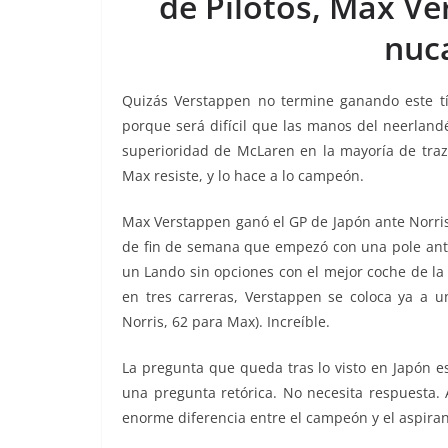
de Pilotos, Max Ver
o
p
n
m
nuca
o
p
k
k
Quizás Verstappen no termine ganando este tí
porque será difícil que las manos del neerland
superioridad de McLaren en la mayoría de tra
Max resiste, y lo hace a lo campeón.
Max Verstappen ganó el GP de Japón ante Norris (2
de fin de semana que empezó con una pole anto
un Lando sin opciones con el mejor coche de la 
en tres carreras, Verstappen se coloca ya a u
Norris, 62 para Max). Increíble.
La pregunta que queda tras lo visto en Japón e
una pregunta retórica. No necesita respuesta. 
enorme diferencia entre el campeón y el aspiran