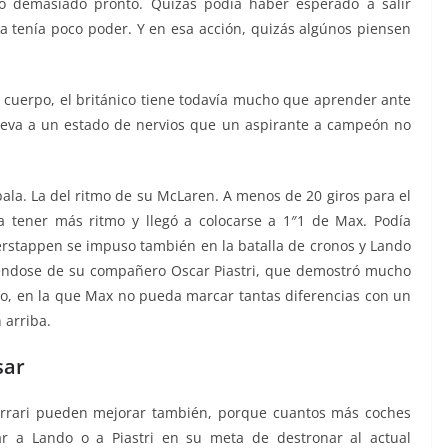
có demasiado pronto. Quizás podía haber esperado a salir
ka tenía poco poder. Y en esa acción, quizás algúnos piensen
 cuerpo, el británico tiene todavía mucho que aprender ante
leva a un estado de nervios que un aspirante a campeón no
bala. La del ritmo de su McLaren. A menos de 20 giros para el
a tener más ritmo y llegó a colocarse a 1″1 de Max. Podía
Verstappen se impuso también en la batalla de cronos y Lando
éndose de su compañero Oscar Piastri, que demostró mucho
o, en la que Max no pueda marcar tantas diferencias con un
 arriba.
sar
Ferrari pueden mejorar también, porque cuantos más coches
r a Lando o a Piastri en su meta de destronar al actual