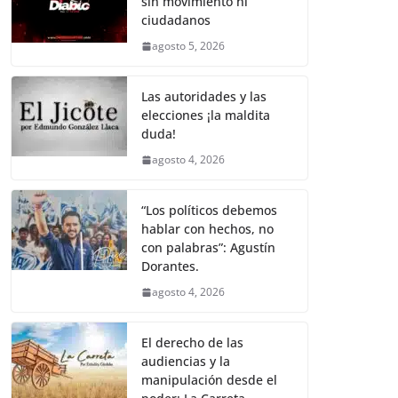
sin movimiento ni
b
A
Li
a
ciudadanos
o
p
n
m
agosto 5, 2026
o
p
k
k
Las autoridades y las
elecciones ¡la maldita
duda!
agosto 4, 2026
“Los políticos debemos
hablar con hechos, no
con palabras”: Agustín
Dorantes.
agosto 4, 2026
El derecho de las
audiencias y la
manipulación desde el