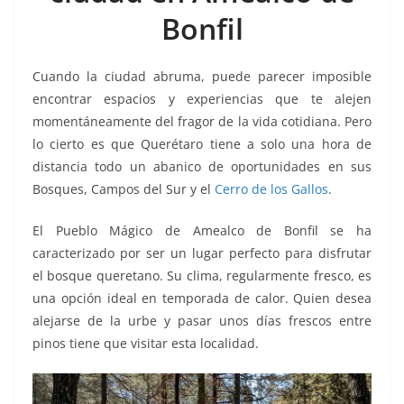
o
p
n
m
Bonfil
o
p
k
k
Cuando la ciudad abruma, puede parecer imposible
encontrar espacios y experiencias que te alejen
momentáneamente del fragor de la vida cotidiana. Pero
lo cierto es que Querétaro tiene a solo una hora de
distancia todo un abanico de oportunidades en sus
Bosques, Campos del Sur y el
Cerro de los Gallos
.
El Pueblo Mágico de Amealco de Bonfil se ha
caracterizado por ser un lugar perfecto para disfrutar
el bosque queretano. Su clima, regularmente fresco, es
una opción ideal en temporada de calor. Quien desea
alejarse de la urbe y pasar unos días frescos entre
pinos tiene que visitar esta localidad.