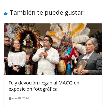
o
p
k
También te puede gustar
k
Fe y devoción llegan al MACQ en
exposición fotográfica
julio 28, 2024