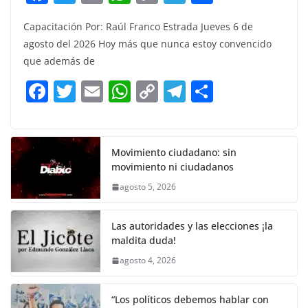
a
w
m
h
o
el
h
Capacitación Por: Raúl Franco Estrada Jueves 6 de
c
itt
ai
at
p
e
ar
agosto del 2026 Hoy más que nunca estoy convencido
e
er
l
s
y
gr
e
que además de
b
A
Li
a
F
T
E
W
C
T
S
o
p
n
m
a
w
m
h
o
el
h
o
p
k
c
itt
ai
at
p
e
ar
k
e
er
l
s
y
gr
e
Movimiento ciudadano: sin
movimiento ni ciudadanos
b
A
Li
a
agosto 5, 2026
o
p
n
m
o
p
k
Las autoridades y las elecciones ¡la
k
maldita duda!
agosto 4, 2026
“Los políticos debemos hablar con