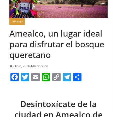
TURISMO
Amealco, un lugar ideal
para disfrutar el bosque
queretano
julio 8, 2026
Redacción
F
T
E
W
C
T
S
a
w
m
h
o
el
h
c
itt
ai
at
p
e
ar
e
er
l
s
y
gr
e
Desintoxícate de la
b
A
Li
a
ciudad en Amealco de