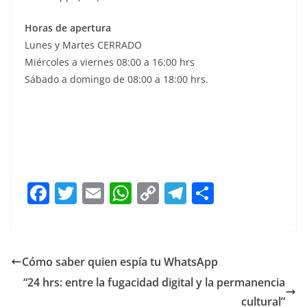
Horas de apertura
Lunes y Martes CERRADO
Miércoles a viernes 08:00 a 16:00 hrs
Sábado a domingo de 08:00 a 18:00 hrs.
Amealco Amealco Amealco Amealco Amealco Amealco
Amealco
F
T
E
W
C
T
S
a
w
m
h
o
el
h
c
itt
ai
at
p
e
ar
e
er
l
s
y
gr
e
Cómo saber quien espía tu WhatsApp
b
A
Li
a
“24 hrs: entre la fugacidad digital y la permanencia
o
p
n
m
cultural”