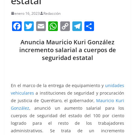
estatal
enero 16, 2023
Redacción
F
T
E
W
C
T
S
a
w
m
h
o
el
h
Anuncia Mauricio Kuri González
c
itt
ai
at
p
e
ar
incremento salarial a cuerpos de
e
er
l
s
y
gr
e
seguridad estatal
b
A
Li
a
o
p
n
m
o
p
k
En el marco de la entrega de equipamiento y
unidades
k
vehiculares
a instituciones de seguridad y procuración
de justicia de Querétaro, el gobernador,
Mauricio Kuri
González
, anunció un aumento salarial para los
cuerpos de seguridad del estado del 100 por ciento
logrado para el resto de los trabajadores
administrativos. Se trata de un incremento