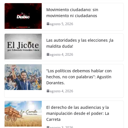
c
itt
ai
at
p
e
ar
k
e
er
l
s
y
gr
e
Movimiento ciudadano: sin
movimiento ni ciudadanos
b
A
Li
a
agosto 5, 2026
o
p
n
m
o
p
k
Las autoridades y las elecciones ¡la
k
maldita duda!
agosto 4, 2026
“Los políticos debemos hablar con
hechos, no con palabras”: Agustín
Dorantes.
agosto 4, 2026
El derecho de las audiencias y la
manipulación desde el poder: La
Carreta
agosto 3, 2026