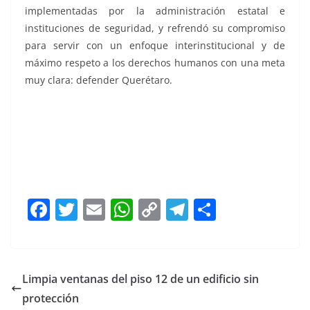
implementadas por la administración estatal e
instituciones de seguridad, y refrendó su compromiso
para servir con un enfoque interinstitucional y de
máximo respeto a los derechos humanos con una meta
muy clara: defender Querétaro.
F
T
E
W
C
T
S
a
w
m
h
o
el
h
c
itt
ai
at
p
e
ar
e
er
l
s
y
gr
e
Limpia ventanas del piso 12 de un edificio sin
b
A
Li
a
protección