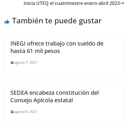
o
p
n
m
Inicia UTEQ el cuatrimestre enero-abril 2023
o
p
k
También te puede gustar
k
INEGI ofrece trabajo con sueldo de
hasta 61 mil pesos
agosto 7, 2021
SEDEA encabeza constitución del
Consejo Apícola estatal
agosto 6, 2021