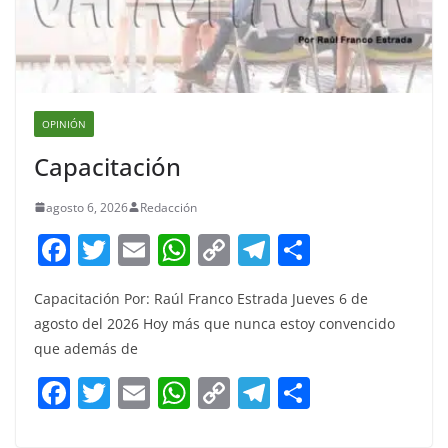
OPINIÓN
Capacitación
agosto 6, 2026
Redacción
F
T
E
W
C
T
S
a
w
m
h
o
el
h
Capacitación Por: Raúl Franco Estrada Jueves 6 de
c
itt
ai
at
p
e
ar
agosto del 2026 Hoy más que nunca estoy convencido
e
er
l
s
y
gr
e
que además de
b
A
Li
a
F
T
E
W
C
T
S
o
p
n
m
a
w
m
h
o
el
h
o
p
k