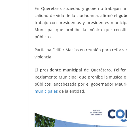
o
p
n
m
En Querétaro, sociedad y gobierno trabajan uni
o
p
k
calidad de vida de la ciudadanía, afirmó el
gob
k
trabajo con presidentas y presidentes municip
Municipal que prohíbe la música que constitu
públicos.
Participa Felifer Macías en reunión para reforz
violencia
El
presidente municipal de Querétaro, Felifer
Reglamento Municipal que prohíbe la música que
públicos, encabezada por el gobernador Maurici
municipales
de la entidad.