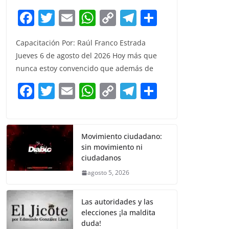
F
T
E
W
C
T
S
a
w
m
h
o
el
h
Capacitación Por: Raúl Franco Estrada
c
itt
ai
at
p
e
ar
Jueves 6 de agosto del 2026 Hoy más que
e
er
l
s
y
gr
e
nunca estoy convencido que además de
b
A
Li
a
F
T
E
W
C
T
S
o
p
n
m
a
w
m
h
o
el
h
o
p
k
c
itt
ai
at
p
e
ar
k
e
er
l
s
y
gr
e
Movimiento ciudadano:
sin movimiento ni
b
A
Li
a
ciudadanos
o
p
n
m
agosto 5, 2026
o
p
k
k
Las autoridades y las
elecciones ¡la maldita
duda!