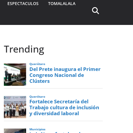
ESPECTACULOS
TOMALALALA
Trending
Querétaro
Del Prete inaugura el Primer
Congreso Nacional de
Clústers
Querétaro
Fortalece Secretaría del
Trabajo cultura de inclusión
y diversidad laboral
Municipios