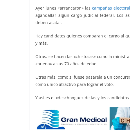
o
p
k
Ayer lunes «arrancaron» las
campañas electora
k
agandallar algún cargo judicial federal. Los
deben acatar.
Hay candidatos quienes comparan el cargo al qu
y más.
Otras, se hacen las «chistosas» como la ministra
«buena» a sus 70 años de edad.
Otras más, como si fuese pasarela a un concurso
como único atractivo para lograr el voto.
Y así es el «deschongue» de las y los candidatos