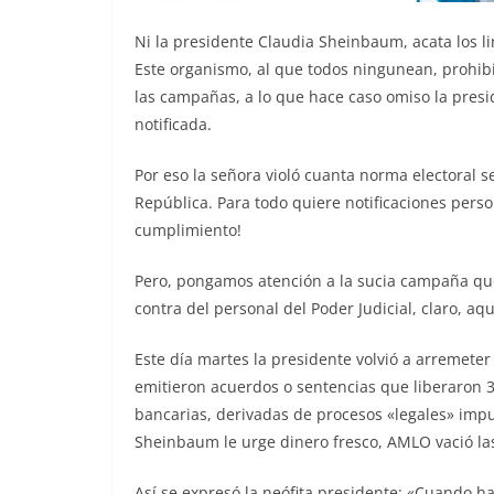
Ni la presidente Claudia Sheinbaum, acata los l
Este organismo, al que todos ningunean, prohibi
las campañas, a lo que hace caso omiso la presid
notificada.
Por eso la señora violó cuanta norma electoral se
República. Para todo quiere notificaciones perso
cumplimiento!
Pero, pongamos atención a la sucia campaña qu
contra del personal del Poder Judicial, claro, a
Este día martes la presidente volvió a arremeter
emitieron acuerdos o sentencias que liberaron 
bancarias, derivadas de procesos «legales» imp
Sheinbaum le urge dinero fresco, AMLO vació las
Así se expresó la neófita presidente: «Cuando h