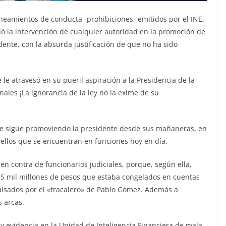
ineamientos de conducta -prohibiciones- emitidos por el INE.
ó la intervención de cualquier autoridad en la promoción de
ente, con la absurda justificación de que no ha sido
 le atravesó en su pueril aspiración a la Presidencia de la
nales ¡La ignorancia de la ley no la exime de su
e sigue promoviendo la presidente desde sus mañaneras, en
quellos que se encuentran en funciones hoy en día.
 en contra de funcionarios judiciales, porque, según ella,
35 mil millones de pesos que estaba congelados en cuentas
ulsados por el «tracalero» de Pablo Gómez. Además a
 arcas.
ay evidencia en la Unidad de Inteligencia Financiera de mala