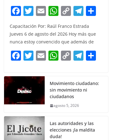
F
T
E
W
C
T
S
a
w
m
h
o
el
h
Capacitación Por: Raúl Franco Estrada
c
itt
ai
at
p
e
ar
Jueves 6 de agosto del 2026 Hoy más que
e
er
l
s
y
gr
e
nunca estoy convencido que además de
b
A
Li
a
F
T
E
W
C
T
S
o
p
n
m
a
w
m
h
o
el
h
o
p
k
c
itt
ai
at
p
e
ar
k
e
er
l
s
y
gr
e
Movimiento ciudadano:
sin movimiento ni
b
A
Li
a
ciudadanos
o
p
n
m
agosto 5, 2026
o
p
k
k
Las autoridades y las
elecciones ¡la maldita
duda!