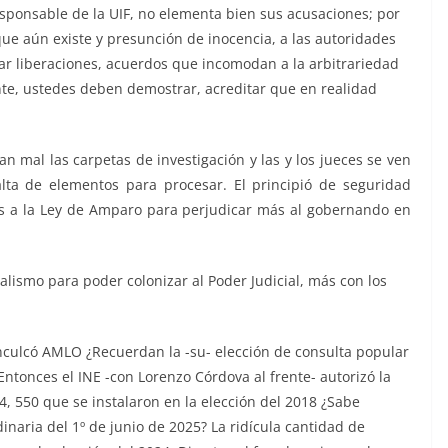
esponsable de la UIF, no elementa bien sus acusaciones; por
que aún existe y presunción de inocencia, a las autoridades
ar liberaciones, acuerdos que incomodan a la arbitrariedad
nte, ustedes deben demostrar, acreditar que en realidad
n mal las carpetas de investigación y las y los jueces se ven
alta de elementos para procesar. El principió de seguridad
as a la Ley de Amparo para perjudicar más al gobernando en
ialismo para poder colonizar al Poder Judicial, más con los
nculcó AMLO ¿Recuerdan la -su- elección de consulta popular
Entonces el INE -con Lorenzo Córdova al frente- autorizó la
64, 550 que se instalaron en la elección del 2018 ¿Sabe
dinaria del 1º de junio de 2025? La ridícula cantidad de