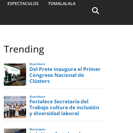
ESPECTACULOS
TOMALALALA
Trending
Querétaro
Del Prete inaugura el Primer
Congreso Nacional de
Clústers
Querétaro
Fortalece Secretaría del
Trabajo cultura de inclusión
y diversidad laboral
Municipios