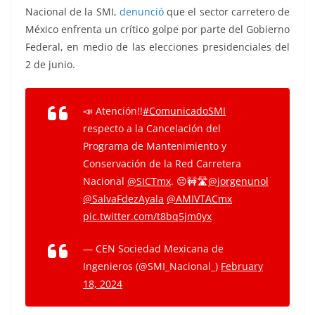
Nacional de la SMI,
denunció
que el sector carretero de
México enfrenta un crítico golpe por parte del Gobierno
Federal, en medio de las elecciones presidenciales del
2 de junio.
📣 Atención!!
#ComunicadoSMI
respecto a la Cancelación del
Programa de Mantenimiento y
Conservación de la Red Carretera
Nacional
@SICTmx
. 😔🚧🛣️
@jorgenunol
@SalvaFdezAyala
@AMIVTACmx
pic.twitter.com/t8bq5jm0yx
— CEN Sociedad Mexicana de
Ingenieros (@SMI_Nacional_)
February
18, 2024