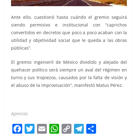
Ante ello, cuestionó hasta cuándo el gremio seguirá
siendo permisivo e institucional con “caprichos
convertidos en decretos que poco a poco acaban con la
utilidad y objetividad social que le queda a las obras
públicas”.
El gremio ingenieril de México dividido y alejado del
quehacer político será siempre un aval del régimen en
turno y sus tropiezos, causados por la falta de visión y
el abuso de la improvisación”, manifestó Matus Pérez.
Cancelan Cancelan
Agencias
F
T
E
W
C
T
S