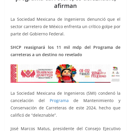
o
p
n
m
afirman
o
p
k
k
La Sociedad Mexicana de Ingenieros denunció que el
sector carretero de México enfrenta un crítico golpe por
parte del Gobierno Federal.
SHCP reasignará los 11 mil mdp del Programa de
carreteras a un destino no revelado
La Sociedad Mexicana de Ingenieros (SMI) condenó la
cancelación del
Programa
de Mantenimiento y
Conservación de Carreteras de este 2024, hecho que
calificó de “deleznable”.
José Marcos Matus, presidente del Consejo Ejecutivo