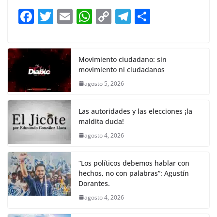
b
A
Li
a
F
T
E
W
C
T
S
o
p
n
m
a
w
m
h
o
el
h
o
p
k
c
itt
ai
at
p
e
ar
k
e
er
l
s
y
gr
e
Movimiento ciudadano: sin
movimiento ni ciudadanos
b
A
Li
a
agosto 5, 2026
o
p
n
m
o
p
k
Las autoridades y las elecciones ¡la
k
maldita duda!
agosto 4, 2026
“Los políticos debemos hablar con
hechos, no con palabras”: Agustín
Dorantes.
agosto 4, 2026