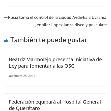
a
w
m
h
o
el
h
c
itt
ai
at
p
e
ar
e
er
l
s
y
gr
e
Rusia toma el control de la ciudad Avdivka a Ucrania
b
A
Li
a
Jennifer Lopez lanza disco y película
o
p
n
m
o
p
k
También te puede gustar
k
Beatriz Marmolejo presenta Iniciativa de
Ley para fomentar a las OSC
octubre 25, 2021
Federación equipará al Hospital General
de Querétaro