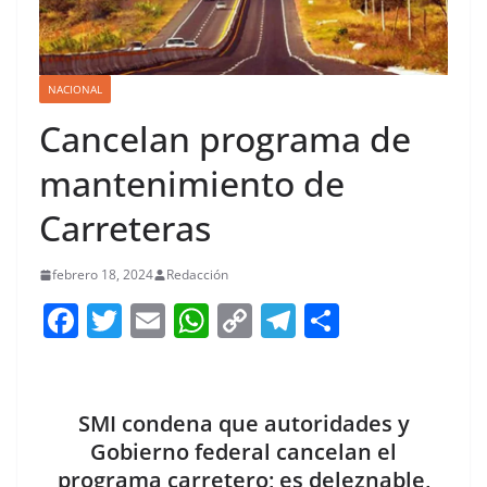
NACIONAL
Cancelan programa de
mantenimiento de
Carreteras
febrero 18, 2024
Redacción
F
T
E
W
C
T
S
a
w
m
h
o
el
h
c
itt
ai
at
p
e
ar
e
er
l
s
y
gr
e
SMI condena que autoridades y
b
A
Li
a
Gobierno federal cancelan el
programa carretero; es deleznable,