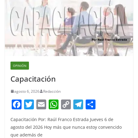
OPINIÓN
Capacitación
agosto 6, 2026
Redacción
F
T
E
W
C
T
S
a
w
m
h
o
el
h
Capacitación Por: Raúl Franco Estrada Jueves 6 de
c
itt
ai
at
p
e
ar
agosto del 2026 Hoy más que nunca estoy convencido
e
er
l
s
y
gr
e
que además de