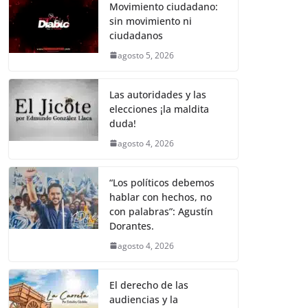
k
e
er
l
s
y
gr
e
Movimiento ciudadano:
sin movimiento ni
b
A
Li
a
ciudadanos
o
p
n
m
agosto 5, 2026
o
p
k
k
Las autoridades y las
elecciones ¡la maldita
duda!
agosto 4, 2026
“Los políticos debemos
hablar con hechos, no
con palabras”: Agustín
Dorantes.
agosto 4, 2026
El derecho de las
audiencias y la