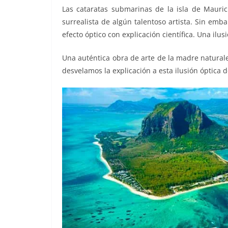
o
p
n
m
Las cataratas submarinas de la isla de Mauri
surrealista de algún talentoso artista. Sin em
o
p
k
efecto óptico con explicación científica. Una ilus
k
Una auténtica obra de arte de la madre naturale
desvelamos la explicación a esta ilusión óptica d