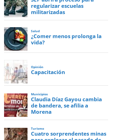
regularizar escuelas
militarizadas
Salud
¿Comer menos prolonga la
vida?
Opinión
Capacitación
Municipios
Claudia Díaz Gayou cambia
de bandera, se afilia a
Morena
Turismo
Cuatro sorprendentes minas
para explorar el pasado de