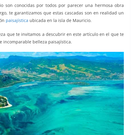
cio son conocidas por todos por parecer una hermosa obra
bargo, te garantizamos que estas cascadas son en realidad un
ión
paisajística
ubicada en la isla de Mauricio.
za que te invitamos a descubrir en este artículo en el que te
e incomparable belleza paisajística.