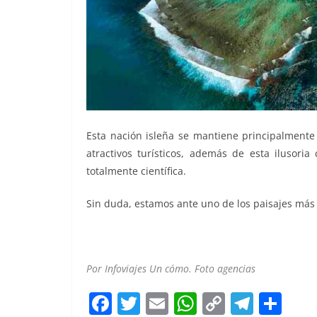
Esta nación isleña se mantiene principalmente
atractivos turísticos, además de esta ilusori
totalmente científica.
Sin duda, estamos ante uno de los paisajes más
Por Infoviajes Un cómo. Foto agencias
F
T
E
W
C
T
S