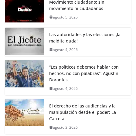
e
er
l
s
y
gr
e
Movimiento ciudadano: sin
movimiento ni ciudadanos
b
A
Li
a
agosto 5, 2026
o
p
n
m
o
p
k
Las autoridades y las elecciones ¡la
k
maldita duda!
agosto 4, 2026
“Los políticos debemos hablar con
hechos, no con palabras”: Agustín
Dorantes.
agosto 4, 2026
El derecho de las audiencias y la
manipulación desde el poder: La
Carreta
agosto 3, 2026