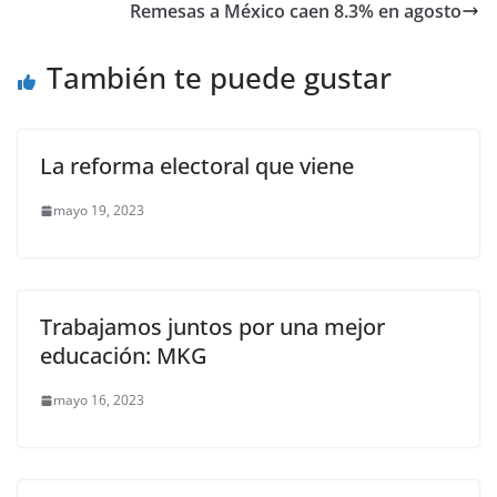
o
p
n
m
Remesas a México caen 8.3% en agosto
o
p
k
También te puede gustar
k
La reforma electoral que viene
mayo 19, 2023
Trabajamos juntos por una mejor
educación: MKG
mayo 16, 2023