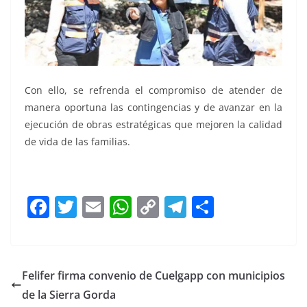
Con ello, se refrenda el compromiso de atender de
manera oportuna las contingencias y de avanzar en la
ejecución de obras estratégicas que mejoren la calidad
de vida de las familias.
F
T
E
W
C
T
S
a
w
m
h
o
el
h
c
itt
ai
at
p
e
ar
e
er
l
s
y
gr
e
Felifer firma convenio de Cuelgapp con municipios
b
A
Li
a
de la Sierra Gorda