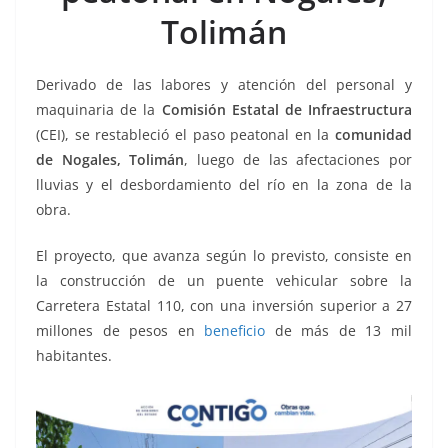
o
p
n
m
Tolimán
o
p
k
k
Derivado de las labores y atención del personal y
maquinaria de la
Comisión Estatal de Infraestructura
(CEI), se restableció el paso peatonal en la
comunidad
de Nogales, Tolimán
, luego de las afectaciones por
lluvias y el desbordamiento del río en la zona de la
obra.
El proyecto, que avanza según lo previsto, consiste en
la construcción de un puente vehicular sobre la
Carretera Estatal 110, con una inversión superior a 27
millones de pesos en
beneficio
de más de 13 mil
habitantes.