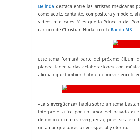
b
A
Li
a
Belinda
destaca entre las artistas mexicanas 
como actriz, cantante, compositora y modelo, a
o
p
n
m
videos musicales. Y es que la Princesa del Pop L
o
p
k
canción de
Christian Nodal
con la
Banda MS
.
k
Este tema formará parte del próximo álbum del
planea tener varias colaboraciones con músi
afirman que también habrá un nuevo sencillo e
«
La Sinvergüenza
» habla sobre un tema bastant
intérprete sufre por un amor del pasado que 
denominan como sinvergüenza, pues se alejó de
un amor que parecía ser especial y eterno.