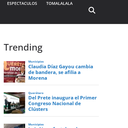
ESPECTACULOS
TOMALALALA
Trending
Municipios
Claudia Díaz Gayou cambia
de bandera, se afilia a
Morena
Querétaro
Del Prete inaugura el Primer
Congreso Nacional de
Clústers
Municipios