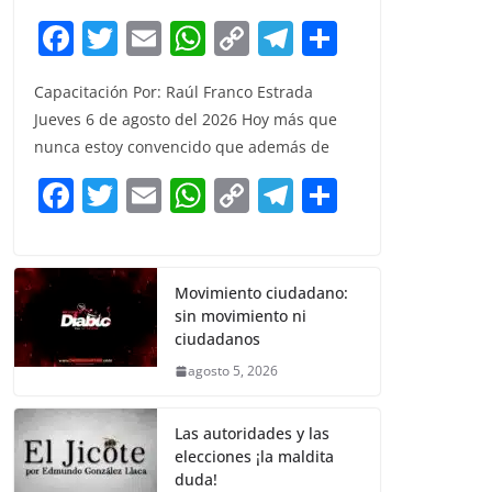
F
T
E
W
C
T
S
a
w
m
h
o
el
h
Capacitación Por: Raúl Franco Estrada
c
itt
ai
at
p
e
ar
Jueves 6 de agosto del 2026 Hoy más que
e
er
l
s
y
gr
e
nunca estoy convencido que además de
b
A
Li
a
F
T
E
W
C
T
S
o
p
n
m
a
w
m
h
o
el
h
o
p
k
c
itt
ai
at
p
e
ar
k
e
er
l
s
y
gr
e
Movimiento ciudadano:
sin movimiento ni
b
A
Li
a
ciudadanos
o
p
n
m
agosto 5, 2026
o
p
k
k
Las autoridades y las
elecciones ¡la maldita
duda!