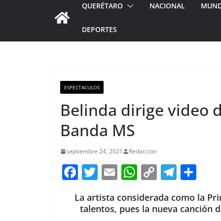
QUERÉTARO
NACIONAL
MUN
DEPORTES
ESPECTACULOS
Belinda dirige video d
Banda MS
septiembre 24, 2021
Redacción
F
T
E
W
C
T
S
a
w
m
h
o
el
h
La artista considerada como la Pri
c
itt
ai
at
p
e
ar
talentos, pues la nueva canción d
e
er
l
s
y
gr
e