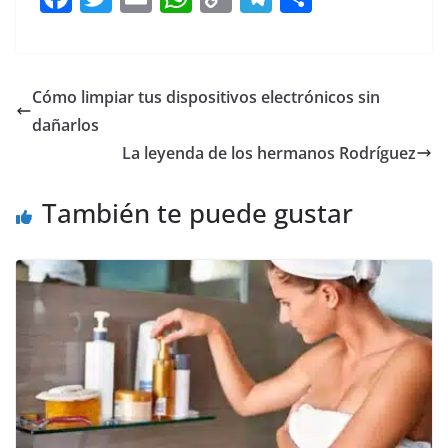
a
w
m
h
o
el
h
c
itt
ai
at
p
e
ar
e
er
l
s
y
gr
e
Cómo limpiar tus dispositivos electrónicos sin
b
A
Li
a
dañarlos
o
p
n
m
La leyenda de los hermanos Rodríguez
o
p
k
También te puede gustar
k