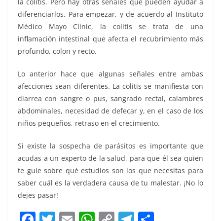
la colitis. Pero hay otras señales que pueden ayudar a
diferenciarlos. Para empezar, y de acuerdo al Instituto
Médico Mayo Clinic, la colitis se trata de una
inflamación intestinal que afecta el recubrimiento más
profundo, colon y recto.
Lo anterior hace que algunas señales entre ambas
afecciones sean diferentes. La colitis se manifiesta con
diarrea con sangre o pus, sangrado rectal, calambres
abdominales, necesidad de defecar y, en el caso de los
niños pequeños, retraso en el crecimiento.
Si existe la sospecha de parásitos es importante que
acudas a un experto de la salud, para que él sea quien
te guíe sobre qué estudios son los que necesitas para
saber cuál es la verdadera causa de tu malestar. ¡No lo
dejes pasar!
F
T
E
W
C
T
S