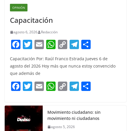
OPINIÓN
Capacitación
agosto 6, 2026
Redacción
F
T
E
W
C
T
S
a
w
m
h
o
el
h
Capacitación Por: Raúl Franco Estrada Jueves 6 de
c
itt
ai
at
p
e
ar
agosto del 2026 Hoy más que nunca estoy convencido
e
er
l
s
y
gr
e
que además de
b
A
Li
a
F
T
E
W
C
T
S
o
p
n
m
a
w
m
h
o
el
h
o
p
k
c
itt
ai
at
p
e
ar
k
e
er
l
s
y
gr
e
Movimiento ciudadano: sin
movimiento ni ciudadanos
b
A
Li
a
agosto 5, 2026