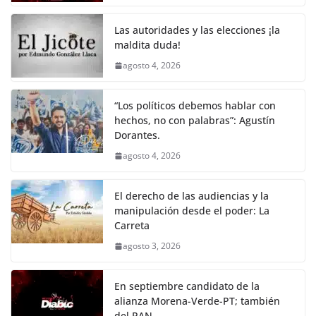
o
p
n
m
o
p
k
Las autoridades y las elecciones ¡la
k
maldita duda!
agosto 4, 2026
“Los políticos debemos hablar con
hechos, no con palabras”: Agustín
Dorantes.
agosto 4, 2026
El derecho de las audiencias y la
manipulación desde el poder: La
Carreta
agosto 3, 2026
En septiembre candidato de la
alianza Morena-Verde-PT; también
del PAN