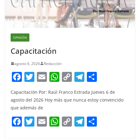
OPINIÓN
Capacitación
agosto 6, 2026
Redacción
F
T
E
W
C
T
S
a
w
m
h
o
el
h
Capacitación Por: Raúl Franco Estrada Jueves 6 de
c
itt
ai
at
p
e
ar
agosto del 2026 Hoy más que nunca estoy convencido
e
er
l
s
y
gr
e
que además de
b
A
Li
a
F
T
E
W
C
T
S
o
p
n
m
a
w
m
h
o
el
h
o
p
k