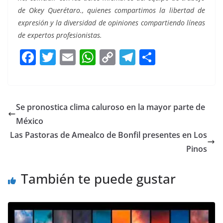
de Okey Querétaro., quienes compartimos la libertad de
expresión y la diversidad de opiniones compartiendo líneas
de expertos profesionistas.
F
T
E
W
C
T
S
a
w
m
h
o
el
h
c
itt
ai
at
p
e
ar
e
er
l
s
y
gr
e
Se pronostica clima caluroso en la mayor parte de
b
A
Li
a
México
o
p
n
m
Las Pastoras de Amealco de Bonfil presentes en Los
o
p
k
Pinos
k
También te puede gustar