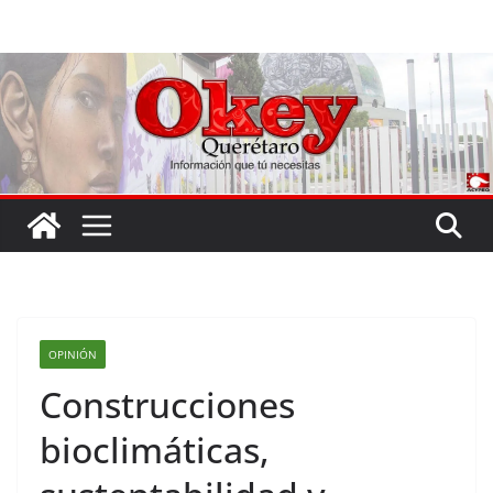
Saltar
al
contenido
OPINIÓN
Construcciones
bioclimáticas,