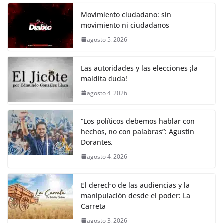
c
itt
ai
at
p
e
ar
k
e
er
l
s
y
gr
e
Movimiento ciudadano: sin
movimiento ni ciudadanos
b
A
Li
a
agosto 5, 2026
o
p
n
m
o
p
k
Las autoridades y las elecciones ¡la
k
maldita duda!
agosto 4, 2026
“Los políticos debemos hablar con
hechos, no con palabras”: Agustín
Dorantes.
agosto 4, 2026
El derecho de las audiencias y la
manipulación desde el poder: La
Carreta
agosto 3, 2026