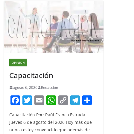
OPINIÓN
Capacitación
agosto 6, 2026
Redacción
F
T
E
W
C
T
S
a
w
m
h
o
el
h
Capacitación Por: Raúl Franco Estrada
c
itt
ai
at
p
e
ar
Jueves 6 de agosto del 2026 Hoy más que
e
er
l
s
y
gr
e
nunca estoy convencido que además de