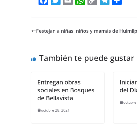
F
T
E
W
C
T
S
a
w
m
h
o
el
h
c
itt
ai
at
p
e
ar
e
er
l
s
y
gr
e
Festejan a niñas, niños y mamás de Huimil
b
A
Li
a
o
p
n
m
También te puede gustar
o
p
k
k
Entregan obras
Inicia
sociales en Bosques
del D
de Bellavista
octubre
octubre 28, 2021