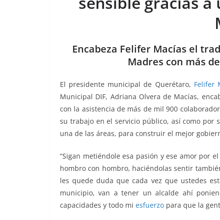
sensible gracias a
b
A
Li
a
o
p
n
m
o
p
k
Encabeza Felifer Macías el trad
k
Madres con más de 
El presidente municipal de Querétaro,
Felifer
Municipal DIF, Adriana Olvera de Macías, encab
con la asistencia de más de mil 900 colaborado
su trabajo en el servicio público, así como por 
una de las áreas, para construir el mejor gobier
“Sigan metiéndole esa pasión y ese amor por el c
hombro con hombro, haciéndolas sentir tambié
les quede duda que cada vez que ustedes está
municipio, van a tener un alcalde ahí ponie
capacidades y todo mi
esfuerzo
para que la gent