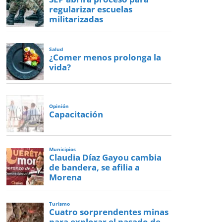
regularizar escuelas
militarizadas
Salud
¿Comer menos prolonga la
vida?
Opinión
Capacitación
Municipios
Claudia Díaz Gayou cambia
de bandera, se afilia a
Morena
Turismo
Cuatro sorprendentes minas
para explorar el pasado de