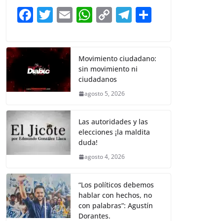
b
A
Li
a
F
T
E
W
C
T
S
o
p
n
m
a
w
m
h
o
el
h
o
p
k
c
itt
ai
at
p
e
ar
k
e
er
l
s
y
gr
e
Movimiento ciudadano:
sin movimiento ni
b
A
Li
a
ciudadanos
o
p
n
m
agosto 5, 2026
o
p
k
k
Las autoridades y las
elecciones ¡la maldita
duda!
agosto 4, 2026
“Los políticos debemos
hablar con hechos, no
con palabras”: Agustín
Dorantes.