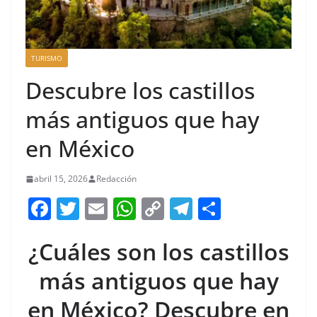
TURISMO
Descubre los castillos
más antiguos que hay
en México
abril 15, 2026
Redacción
F
T
E
W
C
T
S
a
w
m
h
o
el
h
¿Cuáles son los castillos
c
itt
ai
at
p
e
ar
e
er
l
s
y
gr
e
más antiguos que hay
b
A
Li
a
en México? Descubre en