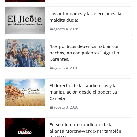
o
p
n
m
o
p
k
Las autoridades y las elecciones ¡la
k
maldita duda!
agosto 4, 2026
“Los políticos debemos hablar con
hechos, no con palabras”: Agustín
Dorantes.
agosto 4, 2026
El derecho de las audiencias y la
manipulación desde el poder: La
Carreta
agosto 3, 2026
En septiembre candidato de la
alianza Morena-Verde-PT; también