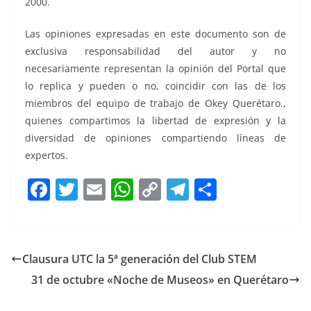
2000.
Las opiniones expresadas en este documento son de
exclusiva responsabilidad del autor y no
necesariamente representan la opinión del Portal que
lo replica y pueden o no, coincidir con las de los
miembros del equipo de trabajo de Okey Querétaro.,
quienes compartimos la libertad de expresión y la
diversidad de opiniones compartiendo líneas de
expertos.
F
T
E
W
C
T
S
a
w
m
h
o
el
h
c
itt
ai
at
p
e
ar
e
er
l
s
y
gr
e
Clausura UTC la 5ª generación del Club STEM
b
A
Li
a
31 de octubre «Noche de Museos» en Querétaro
o
p
n
m