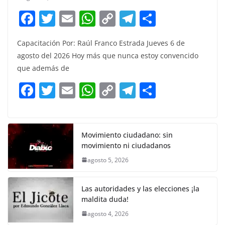
F
T
E
W
C
T
S
a
w
m
h
o
el
h
Capacitación Por: Raúl Franco Estrada Jueves 6 de
c
itt
ai
at
p
e
ar
agosto del 2026 Hoy más que nunca estoy convencido
e
er
l
s
y
gr
e
que además de
b
A
Li
a
F
T
E
W
C
T
S
o
p
n
m
a
w
m
h
o
el
h
o
p
k
c
itt
ai
at
p
e
ar
k
e
er
l
s
y
gr
e
Movimiento ciudadano: sin
movimiento ni ciudadanos
b
A
Li
a
agosto 5, 2026
o
p
n
m
o
p
k
Las autoridades y las elecciones ¡la
k
maldita duda!
agosto 4, 2026