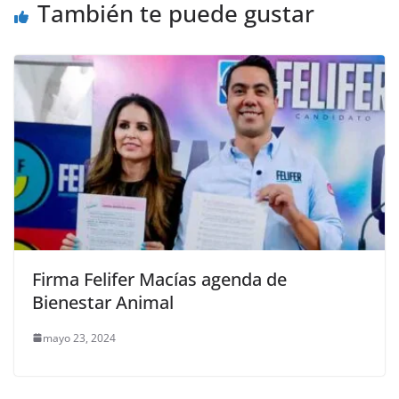
o
p
k
También te puede gustar
k
Firma Felifer Macías agenda de
Bienestar Animal
mayo 23, 2024