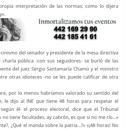
propia interpretación de las normas; como lo dijera
y».
cinismo del senador y presidente de la mesa directiva
charla pública -con sus seguidores- se burló de las
amente del juez Sergio Santamaría Chamú y el ministro
re otras idioteces -no se les puede calificar de otra
re, por lo menos habríamos valorado su sentido del
 le dijo al INE que tiene 48 horas para respetar el
egún él- el proceso electoral, dice que el Tribunal
ón no tiene facultades, ay cabrón, es que si no me río…»
te?, ¿Qué el manda sobre la patria…?» «¡48 horas! No