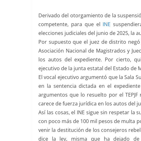
o
p
k
k
Derivado del otorgamiento de la suspensión
competente, para que el
INE
suspendiera
elecciones judiciales del junio de 2025, la 
Por supuesto que el juez de distrito negó 
Asociación Nacional de Magistrados y Juece
los autos del expediente. Por cierto, q
ejecutivo de la junta estatal del Estado de
El vocal ejecutivo argumentó que la Sala Su
en la sentencia dictada en el expedient
argumentos que lo resuelto por el TEPJF no
carece de fuerza jurídica en los autos del j
Así las cosas, el INE sigue sin respetar la
con poco más de 100 mil pesos de multa po
venir la destitución de los consejeros reb
dice la ley, misma que ha dejado de 