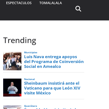
ESPECTACULOS
TOMALALALA
Trending
Municipios
Luis Nava entrega apoyos
del Programa de Coinversión
Social en Amealco
Nacional
Sheinbaum insistirá ante el
Vaticano para que León XIV
visite México
Querétaro