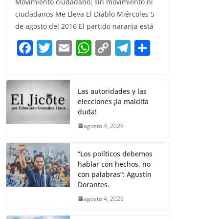
Movimiento ciudadano: sin movimiento ni
c
itt
ai
at
p
e
ar
ciudadanos Me Lleva El Diablo Miércoles 5
e
er
l
s
y
gr
e
de agosto del 2016 El partido naranja está
b
A
Li
a
F
T
E
W
C
T
S
o
p
n
m
a
w
m
h
o
el
h
o
p
k
c
itt
ai
at
p
e
ar
k
e
er
l
s
y
gr
e
Las autoridades y las
elecciones ¡la maldita
b
A
Li
a
duda!
o
p
n
m
agosto 4, 2026
o
p
k
k
“Los políticos debemos
hablar con hechos, no
con palabras”: Agustín
Dorantes.
agosto 4, 2026