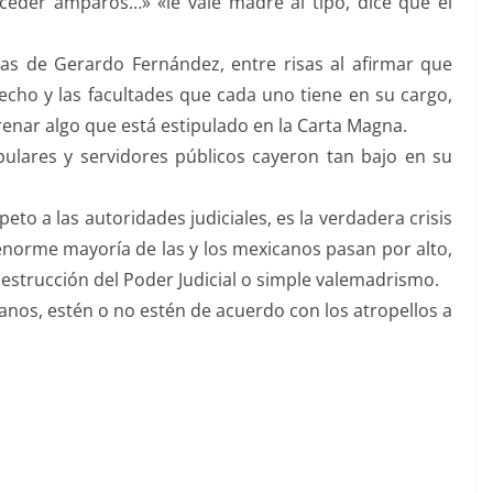
ceder amparos…» «le vale madre al tipo, dice que él
das de Gerardo Fernández, entre risas al afirmar que
ho y las facultades que cada uno tiene en su cargo,
frenar algo que está estipulado en la Carta Magna.
lares y servidores públicos cayeron tan bajo en su
peto a las autoridades judiciales, es la verdadera crisis
enorme mayoría de las y los mexicanos pasan por alto,
 destrucción del Poder Judicial o simple valemadrismo.
canos, estén o no estén de acuerdo con los atropellos a
erguenza, sinverguenza, sinverguenza, sinverguenza,